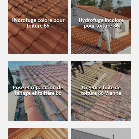
Hydrofuge colore pour
Hydrofuge incolore
toiture 86
pour toiture 86
Pose et réparation de
Urgence fuite de
faîtage et faîtière 86
toiture 86 Vienne