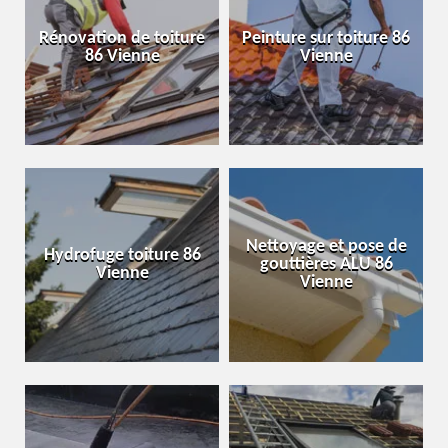
Rénovation de toiture
Peinture sur toiture 86
86 Vienne
Vienne
Nettoyage et pose de
Hydrofuge toiture 86
gouttières ALU 86
Vienne
Vienne