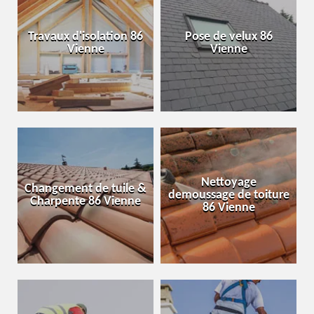
Travaux d'isolation 86
Pose de velux 86
Vienne
Vienne
Nettoyage
Changement de tuile &
demoussage de toiture
Charpente 86 Vienne
86 Vienne