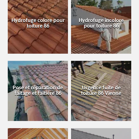
Hydrofuge colore pour
Hydrofuge incolore
toiture 86
pour toiture 86
Pose et réparation de
Urgence fuite de
faîtage et faîtière 86
toiture 86 Vienne