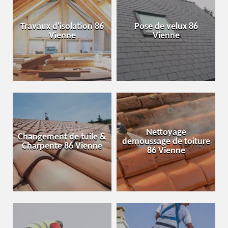
Travaux d'isolation 86
Pose de velux 86
Vienne
Vienne
Nettoyage
Changement de tuile &
demoussage de toiture
Charpente 86 Vienne
86 Vienne