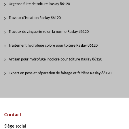
Urgence fuite de toiture Raslay 86120
Travaux d'isolation Raslay 86120
Travaux de zinguerie selon la norme Raslay 86120
Traitement hydrofuge colore pour toiture Raslay 86120
Artisan pour hydrofuge incolore pour toiture Raslay 86120
Expert en pose et réparation de faitage et faitière Raslay 86120
Contact
Siège social