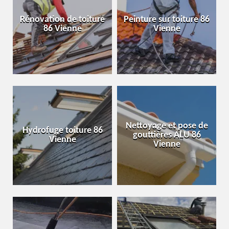
Rénovation de toiture
Peinture sur toiture 86
86 Vienne
Vienne
Nettoyage et pose de
Hydrofuge toiture 86
gouttières ALU 86
Vienne
Vienne