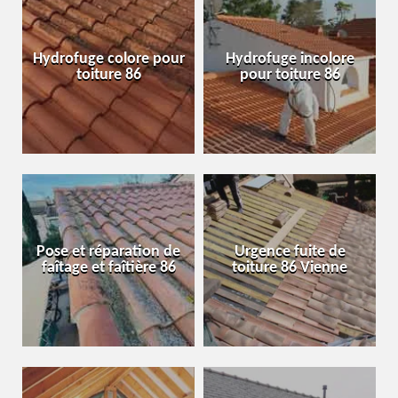
Hydrofuge colore pour
Hydrofuge incolore
toiture 86
pour toiture 86
Pose et réparation de
Urgence fuite de
faîtage et faîtière 86
toiture 86 Vienne