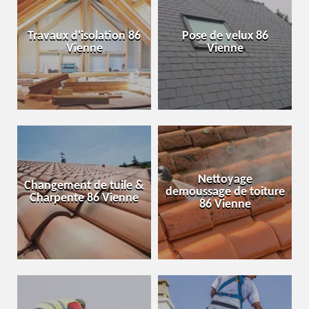
Travaux d'isolation 86
Pose de velux 86
Vienne
Vienne
Nettoyage
Changement de tuile &
demoussage de toiture
Charpente 86 Vienne
86 Vienne