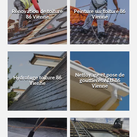
Rénovation de toiture
Peinture sur toiture 86
86 Vienne
Vienne
Nettoyage et pose de
Hydrofuge toiture 86
gouttières ALU 86
Vienne
Vienne