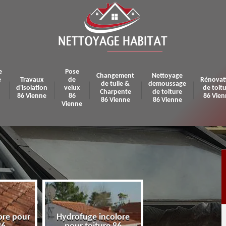
e
Pose
Changement
Nettoyage
e
Travaux
de
Rénovat
de tuile &
demoussage
d'isolation
velux
de toit
Charpente
de toiture
86 Vienne
86
86 Vien
86 Vienne
86 Vienne
Vienne
ore pour
Hydrofuge incolore
Pose et réparatio