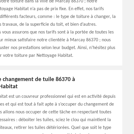
otre toiture dans la ville de Marcay 86370 ; notre
oyage Habitat n’a pas de prix fixe. En effet, nos tarifs
ifférents facteurs, comme : le type de toiture à changer, la
travaux, de la superficie du toit, et bien d’autres.
s vous assurons que nos tarifs sont à la portée de toutes les
ur mieux satisfaire notre clientèle à Marcay 86370 ; nous
uster nos prestations selon leur budget. Ainsi, n’hésitez plus
r votre toiture par Nettoyage Habitat.
e changement de tuile 86370 à
Habitat
tat est un couvreur professionnel qui est en activité depuis
es et qui est tout à fait apte à s’occuper du changement de
us allons nous occuper de cette tâche en respectant toutes
ssaires : déboiter les tuiles, sciez le clou qui maintient la
liteaux, retirer les tuiles détériorées. Quel que soit le type