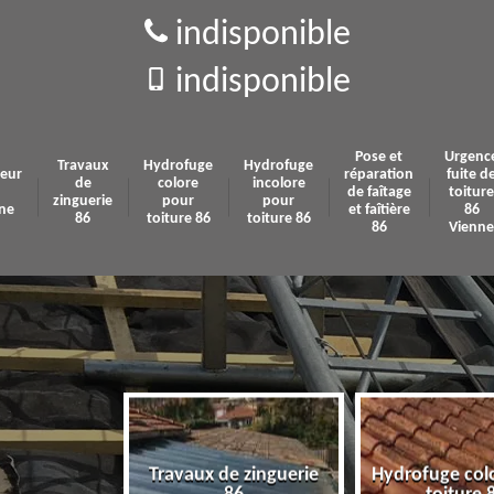
indisponible
indisponible
Pose et
Urgenc
Travaux
Hydrofuge
Hydrofuge
eur
réparation
fuite d
de
colore
incolore
de faîtage
toiture
zinguerie
pour
pour
ne
et faîtière
86
86
toiture 86
toiture 86
86
Vienne
Travaux de zinguerie
Hydrofuge col
 86 Vienne