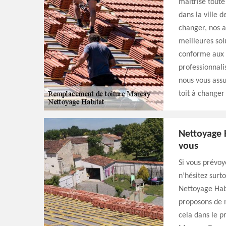
maitrise toute
dans la ville 
changer, nos a
meilleures sol
conforme aux n
professionnali
nous vous assu
toit à changer
Nettoyage 
vous
Si vous prévoy
n’hésitez surt
Nettoyage Habi
proposons de 
cela dans le p