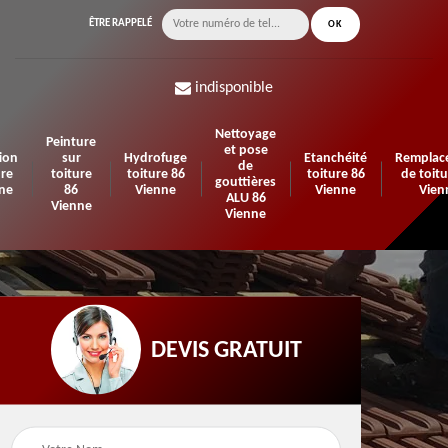
ÊTRE RAPPELÉ
indisponible
Nettoyage
Peinture
et pose
ion
sur
Hydrofuge
Etanchéité
Remplac
de
ure
toiture
toiture 86
toiture 86
de toitu
gouttières
ne
86
Vienne
Vienne
Vien
ALU 86
Vienne
Vienne
DEVIS GRATUIT
n de
Urgence fuite de
Travaux d'isolation 86