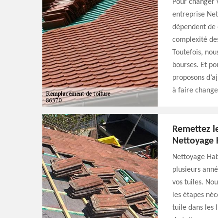
Pour changer v
entreprise Nett
dépendent de d
complexité des 
Toutefois, nou
bourses. Et po
proposons d’aj
à faire change
Remettez l
Nettoyage 
Nettoyage Habi
plusieurs anné
vos tuiles. No
les étapes néce
tuile dans les 