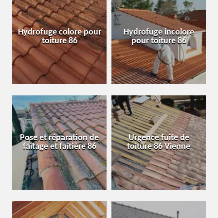
Hydrofuge colore pour
Hydrofuge incolore
toiture 86
pour toiture 86
Pose et réparation de
Urgence fuite de
faîtage et faîtière 86
toiture 86 Vienne