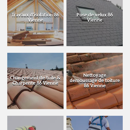
Travaux d'isolation 86
Pose de velux 86
Vienne
Vienne
Nettoyage
Changement de tuile &
demoussage de toiture
Charpente 86 Vienne
86 Vienne