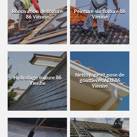
Rénovation de toiture
Peinture sur toiture 86
86 Vienne
Vienne
Nettoyage et pose de
Hydrofuge toiture 86
gouttières ALU 86
Vienne
Vienne