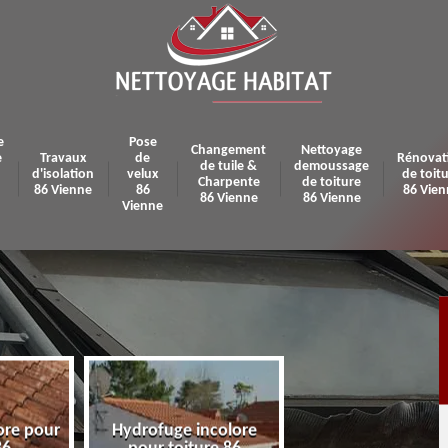
e
Pose
Changement
Nettoyage
e
Travaux
de
Rénovat
de tuile &
demoussage
d'isolation
velux
de toit
Charpente
de toiture
86 Vienne
86
86 Vien
86 Vienne
86 Vienne
Vienne
ore pour
Hydrofuge incolore
Pose et réparatio