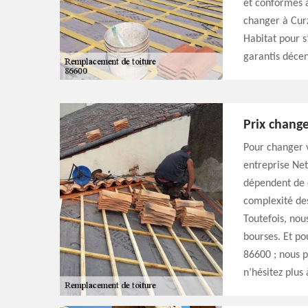
et conformes a
changer à Curz
Habitat pour s
garantis déce
Prix chang
Pour changer v
entreprise Nett
dépendent de d
complexité des 
Toutefois, nou
bourses. Et po
86600 ; nous p
n’hésitez plus