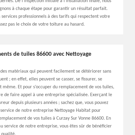
nes. De l'inspection initiale à l'installation finale, nous
ons à chaque étape pour garantir un résultat parfait.
 services professionnels à des tarifs qui respectent votre
ssez pas le choix de votre toiture au hasard.
nts de tuiles 86600 avec Nettoyage
t des matériaux qui peuvent facilement se détériorer sans
ent ; en effet, elles peuvent se casser, se fissurer, se
it même. Et pour s’occuper du remplacement de vos tuiles,
ire de faire appel à une entreprise spécialisée. Exerçant le
reur depuis plusieurs années ; sachez que, vous pouvez
 service de notre entreprise Nettoyage Habitat pour
remplacement de vos tuiles à Curzay Sur Vonne 86600. En
au service de notre entreprise, vous êtes sûr de bénéficier
 qualité.