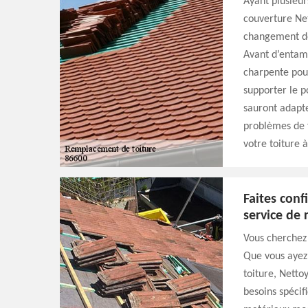
Ayant plusieur
couverture Net
changement de 
Avant d’entame
charpente pour
supporter le p
sauront adapte
problèmes de fu
votre toiture 
Faites con
service de
Vous cherchez
Que vous ayez
toiture, Netto
besoins spécif