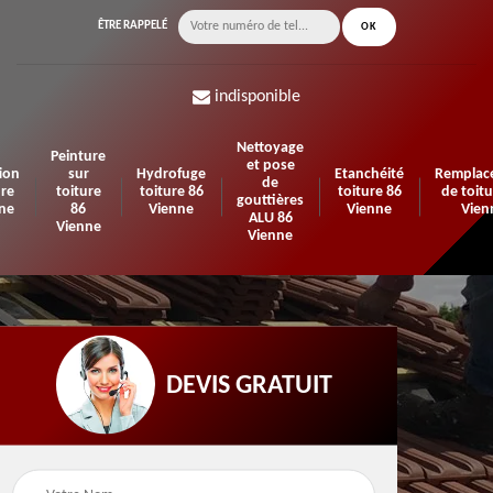
ÊTRE RAPPELÉ
indisponible
Nettoyage
Peinture
et pose
ion
sur
Hydrofuge
Etanchéité
Remplac
de
ure
toiture
toiture 86
toiture 86
de toitu
gouttières
ne
86
Vienne
Vienne
Vien
ALU 86
Vienne
Vienne
DEVIS GRATUIT
n de
Urgence fuite de
Travaux d'isolation 86