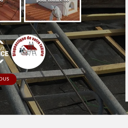
86
pour toiture 86
faîtage et faîtièr
OUS