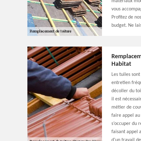
matériaux moder
vous accompagn
Profitez de nos
budget. Ne lai
Remplaceme
Habitat
Les tuiles son
entretien fréqu
décoller du to
il est nécessa
métier de couv
faire appel au
s’occuper du 
faisant appel 
d’un travail de