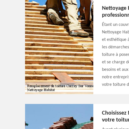
Nettoyage
profession
Étant un couvre
Nettoyage Habi
et esthétique
les démarches 
toiture à pose
et se charge d
besoins et aux 
notre entrepr
votre toiture 
Choisissez
votre toitu