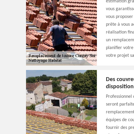
estimation gra
vous garantiss
vous proposer 
prête à vous a
réalisation fin
un remplacemen
planifier votr
votre projet sa
Des couvre
disposition
Professionnel 
seront parfai
remplacement t
équipes de cou
fournir des pr