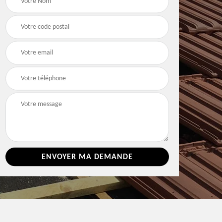
e 86
toiture 86 Vienne
Vienne