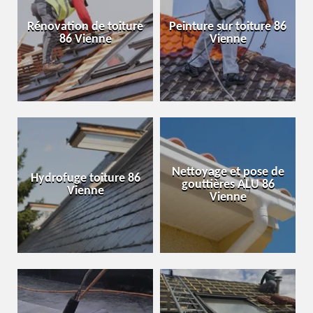
Rénovation de toiture
Peinture sur toiture 86
86 Vienne
Vienne
Nettoyage et pose de
Hydrofuge toiture 86
gouttières ALU 86
Vienne
Vienne