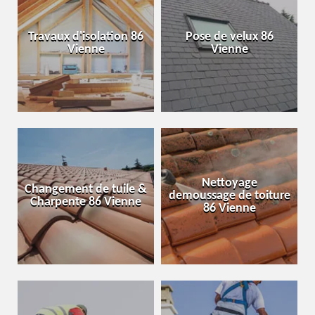
Travaux d'isolation 86
Pose de velux 86
Vienne
Vienne
Nettoyage
Changement de tuile &
demoussage de toiture
Charpente 86 Vienne
86 Vienne