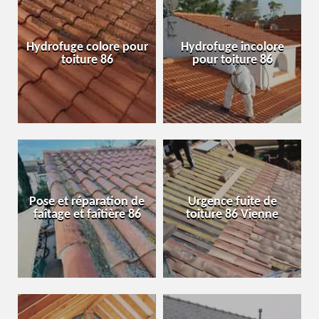
Hydrofuge colore pour
Hydrofuge incolore
toiture 86
pour toiture 86
Pose et réparation de
Urgence fuite de
faîtage et faîtière 86
toiture 86 Vienne