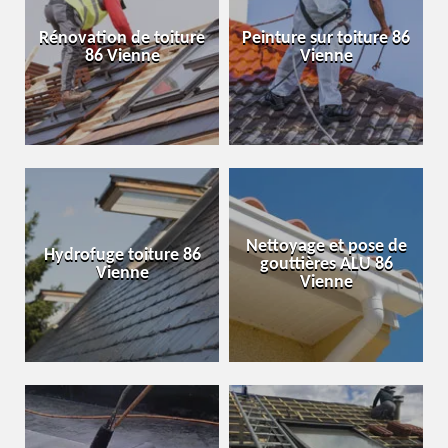
Rénovation de toiture
Peinture sur toiture 86
86 Vienne
Vienne
Nettoyage et pose de
Hydrofuge toiture 86
gouttières ALU 86
Vienne
Vienne