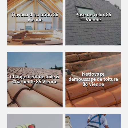
Travaux d'isolation 86
Pose de velux 86
Vienne
Vienne
Nettoyage
Changement de tuile &
demoussage de toiture
Charpente 86 Vienne
86 Vienne