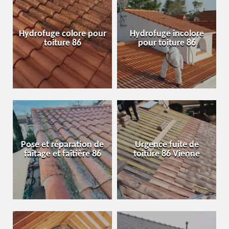
Hydrofuge colore pour
Hydrofuge incolore
toiture 86
pour toiture 86
Pose et réparation de
Urgence fuite de
faîtage et faîtière 86
toiture 86 Vienne