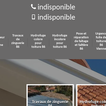
indisponible
indisponible
Pose et
Urgenc
Travaux
Hydrofuge
Hydrofuge
eur
réparation
fuite d
de
colore
incolore
de faîtage
toiture
zinguerie
pour
pour
ne
et faîtière
86
86
toiture 86
toiture 86
86
Vienne
Travaux de zinguerie
Hydrofuge col
 86 Vienne