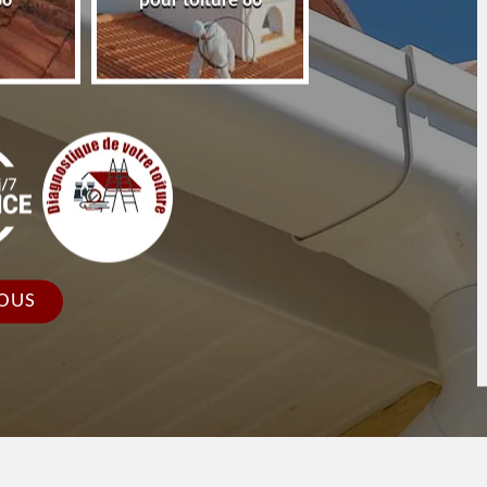
86
pour toiture 86
faîtage et faîtièr
OUS