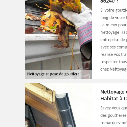
86240 ?
Si votre goutti
long de votre 
Le mieux pour 
Nettoyage Habi
entreprise de 
avec ses compé
réalise vos tr
respecter tous
chez Nettoyage
Nettoyage 
Habitat à C
Savez-vous que
des gouttières
remarquez même