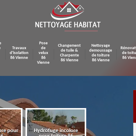
e
Pose
Changement
Nettoyage
e
Travaux
de
Rénovat
de tuile &
demoussage
d'isolation
velux
de toit
Charpente
de toiture
86 Vienne
86
86 Vien
86 Vienne
86 Vienne
Vienne
ore pour
Hydrofuge incolore
Pose et réparatio