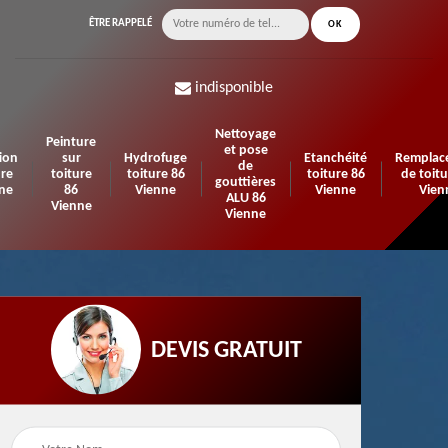
ÊTRE RAPPELÉ
indisponible
Nettoyage
Peinture
et pose
ion
sur
Hydrofuge
Etanchéité
Remplac
de
ure
toiture
toiture 86
toiture 86
de toitu
gouttières
ne
86
Vienne
Vienne
Vien
ALU 86
Vienne
Vienne
DEVIS GRATUIT
n de
Urgence fuite de
Travaux d'isolation 86