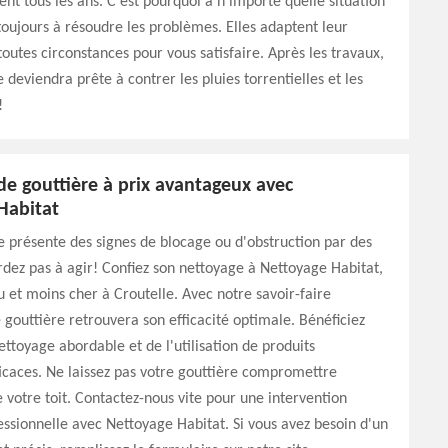
vent tous les ans. C’est pourquoi à n’importe quelle situation
 toujours à résoudre les problèmes. Elles adaptent leur
toutes circonstances pour vous satisfaire. Après les travaux,
 deviendra prête à contrer les pluies torrentielles et les
!
de gouttière à prix avantageux avec
Habitat
e présente des signes de blocage ou d'obstruction par des
rdez pas à agir! Confiez son nettoyage à Nettoyage Habitat,
 et moins cher à Croutelle. Avec notre savoir-faire
 gouttière retrouvera son efficacité optimale. Bénéficiez
nettoyage abordable et de l'utilisation de produits
caces. Ne laissez pas votre gouttière compromettre
e votre toit. Contactez-nous vite pour une intervention
essionnelle avec Nettoyage Habitat. Si vous avez besoin d'un