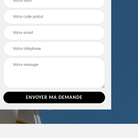
e 86
toiture 86 Vienne
Vienne