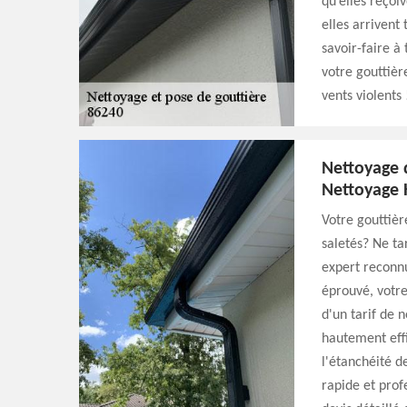
qu’elles reçoi
elles arrivent
savoir-faire à 
votre gouttière
vents violents 
Nettoyage 
Nettoyage 
Votre gouttièr
saletés? Ne ta
expert reconnu
éprouvé, votre
d'un tarif de 
hautement effi
l'étanchéité d
rapide et prof