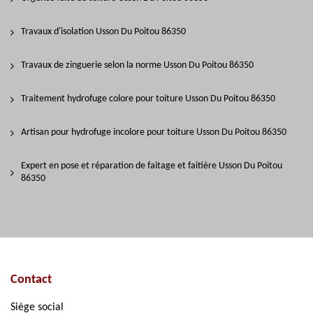
Travaux d'isolation Usson Du Poitou 86350
Travaux de zinguerie selon la norme Usson Du Poitou 86350
Traitement hydrofuge colore pour toiture Usson Du Poitou 86350
Artisan pour hydrofuge incolore pour toiture Usson Du Poitou 86350
Expert en pose et réparation de faitage et faitière Usson Du Poitou
86350
Contact
Siège social