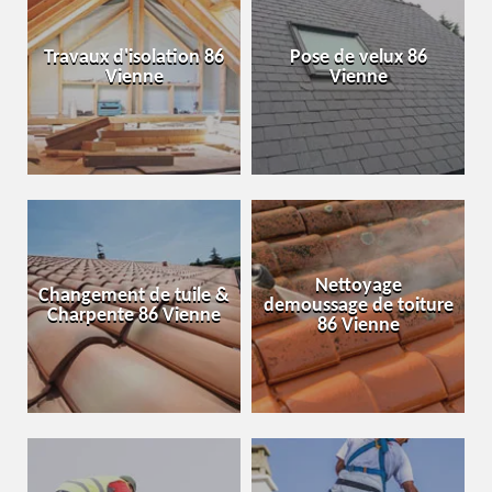
Travaux d'isolation 86
Pose de velux 86
Vienne
Vienne
Nettoyage
Changement de tuile &
demoussage de toiture
Charpente 86 Vienne
86 Vienne