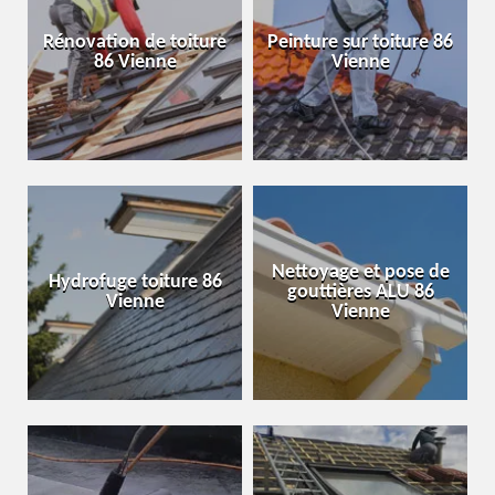
Rénovation de toiture
Peinture sur toiture 86
86 Vienne
Vienne
Nettoyage et pose de
Hydrofuge toiture 86
gouttières ALU 86
Vienne
Vienne