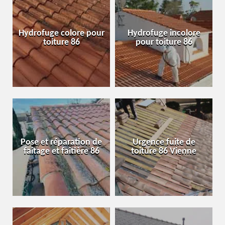
Hydrofuge colore pour
Hydrofuge incolore
toiture 86
pour toiture 86
Pose et réparation de
Urgence fuite de
faîtage et faîtière 86
toiture 86 Vienne