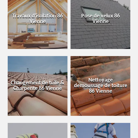
Travaux d'isolation 86
Pose de velux 86
Vienne
Vienne
Nettoyage
Changement de tuile &
demoussage de toiture
Charpente 86 Vienne
86 Vienne