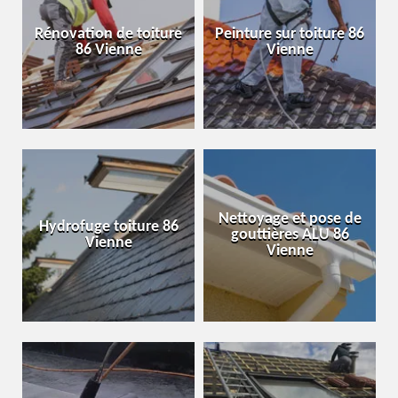
Rénovation de toiture
Peinture sur toiture 86
86 Vienne
Vienne
Nettoyage et pose de
Hydrofuge toiture 86
gouttières ALU 86
Vienne
Vienne