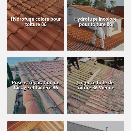
Hydrofuge colore pour
Hydrofuge incolore
toiture 86
pour toiture 86
Pose et réparation de
Urgence fuite de
faîtage et faîtière 86
toiture 86 Vienne