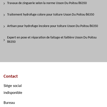
Travaux de zinguerie selon la norme Usson Du Poitou 86350
Traitement hydrofuge colore pour toiture Usson Du Poitou 86350
Artisan pour hydrofuge incolore pour toiture Usson Du Poitou 86350
Expert en pose et réparation de faitage et faitière Usson Du Poitou
86350
Contact
Siège social
indisponible
Bureau