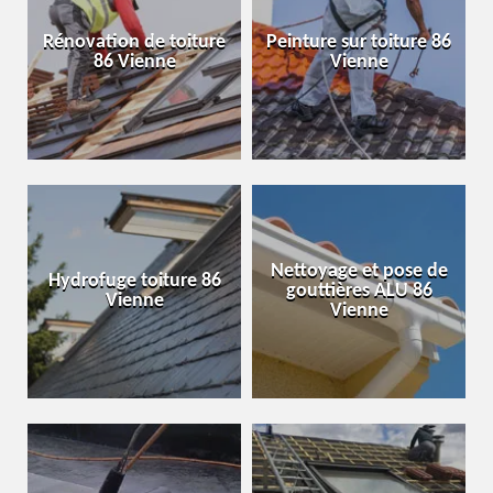
Rénovation de toiture
Peinture sur toiture 86
86 Vienne
Vienne
Nettoyage et pose de
Hydrofuge toiture 86
gouttières ALU 86
Vienne
Vienne