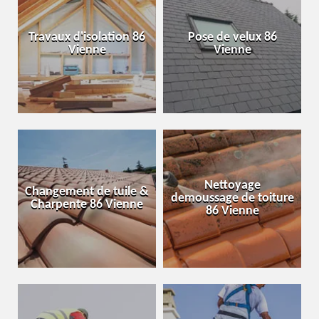
Travaux d'isolation 86
Pose de velux 86
Vienne
Vienne
Nettoyage
Changement de tuile &
demoussage de toiture
Charpente 86 Vienne
86 Vienne