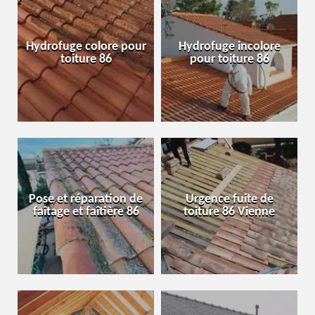
Hydrofuge colore pour
Hydrofuge incolore
toiture 86
pour toiture 86
Pose et réparation de
Urgence fuite de
faîtage et faîtière 86
toiture 86 Vienne