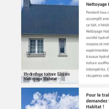
Nettoyage H
Pendant tous c
accomplit avec
ce fait, n’hés
Nettoyage Hab
société hydrof
moyens et méth
expérimentée q
travaux hydrof
toiture souffl
intempéries. C
récupérez votr
Pour le tra
demandez t
Habitat !