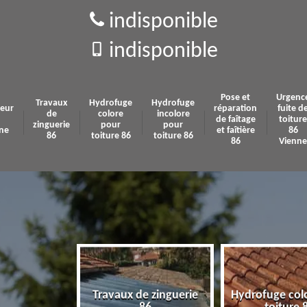
indisponible
indisponible
Pose et
Urgenc
Travaux
Hydrofuge
Hydrofuge
eur
réparation
fuite d
de
colore
incolore
de faîtage
toiture
zinguerie
pour
pour
ne
et faîtière
86
86
toiture 86
toiture 86
86
Vienne
Travaux de zinguerie
Hydrofuge col
 86 Vienne