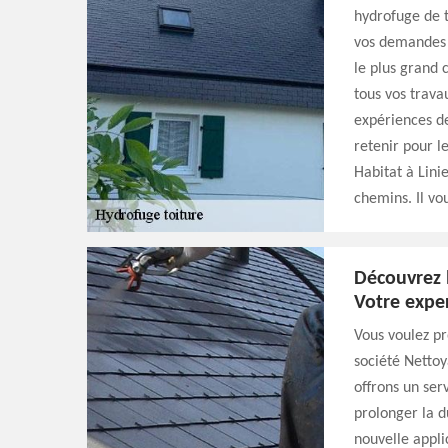
hydrofuge de t
vos demandes p
le plus grand 
tous vos trava
expériences de
retenir pour l
Habitat à Lini
chemins. Il vou
Découvrez l
Votre expe
Vous voulez pr
société Nettoy
offrons un ser
prolonger la d
nouvelle appli