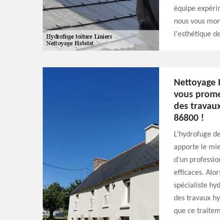
équipe expérim
nous vous mon
l'esthétique d
Nettoyage H
vous promet
des travaux
86800 !
L’hydrofuge d
apporte le mie
d’un professio
efficaces. Alo
spécialiste hy
des travaux hy
que ce traitem