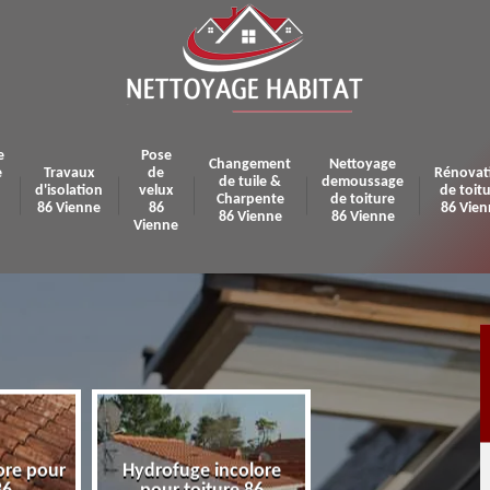
e
Pose
Changement
Nettoyage
e
Travaux
de
Rénovat
de tuile &
demoussage
d'isolation
velux
de toit
Charpente
de toiture
86 Vienne
86
86 Vien
86 Vienne
86 Vienne
Vienne
ore pour
Hydrofuge incolore
Pose et réparatio