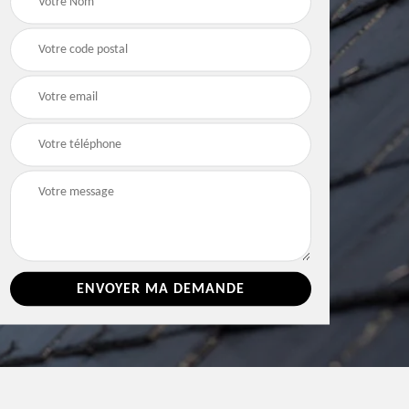
e 86
toiture 86 Vienne
Vienne