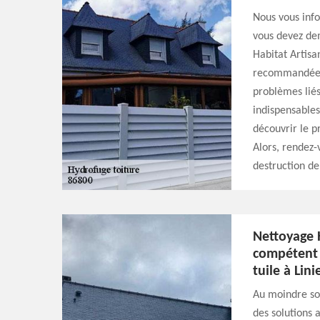
Nous vous info
vous devez de
Habitat Artisa
recommandée da
problèmes liés
indispensables
découvrir le p
Alors, rendez-
destruction de
Nettoyage H
compétent 
tuile à Lin
Au moindre sou
des solutions 