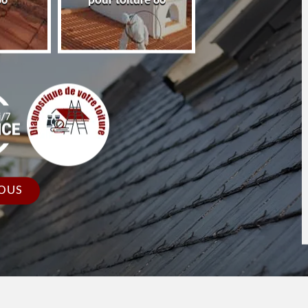
86
pour toiture 86
faîtage et faîtièr
OUS