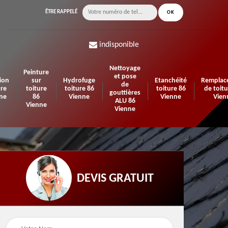
ÊTRE RAPPELÉ
indisponible
Nettoyage
Peinture
et pose
ion
sur
Hydrofuge
Etanchéité
Remplac
de
ure
toiture
toiture 86
toiture 86
de toitu
gouttières
ne
86
Vienne
Vienne
Vien
ALU 86
Vienne
Vienne
DEVIS GRATUIT
n de
Urgence fuite de
Travaux d'isolation 86