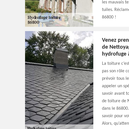
les mauvais te
tuiles. Réclam
86800 !
Venez pren
de Nettoyag
hydrofuge à
La toiture c’es
pas son rôle 
prévoir tous l
appeler un spé
savoir avant t
de toiture de 
dans le 86800.
savoir pour vo
Alors, qu’atte