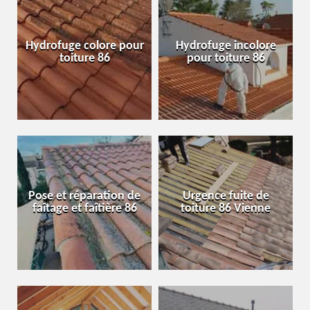
Hydrofuge colore pour
Hydrofuge incolore
toiture 86
pour toiture 86
Pose et réparation de
Urgence fuite de
faîtage et faîtière 86
toiture 86 Vienne