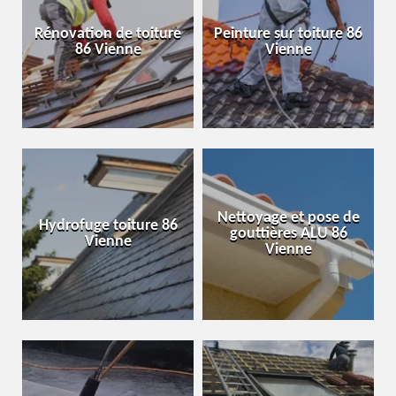
Rénovation de toiture
Peinture sur toiture 86
86 Vienne
Vienne
Nettoyage et pose de
Hydrofuge toiture 86
gouttières ALU 86
Vienne
Vienne