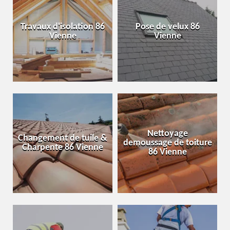
Travaux d'isolation 86
Pose de velux 86
Vienne
Vienne
Nettoyage
Changement de tuile &
demoussage de toiture
Charpente 86 Vienne
86 Vienne