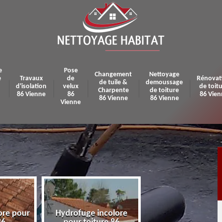
e
Pose
Changement
Nettoyage
e
Travaux
de
Rénovat
de tuile &
demoussage
d'isolation
velux
de toit
Charpente
de toiture
86 Vienne
86
86 Vien
86 Vienne
86 Vienne
Vienne
ore pour
Hydrofuge incolore
Pose et réparatio