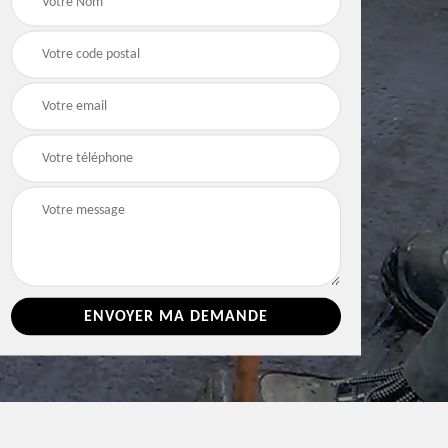
e 86
toiture 86 Vienne
Vienne