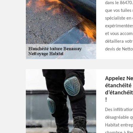
dans le 86470.
que vos tuiles
spécialiste en
expérimentées 
et vous accomp
détaillera vot
devis de Netto
Appelez Ne
étanchéité 
d’étanchéi
!
Des infiltratio
désagréable qu
Habitat entrep