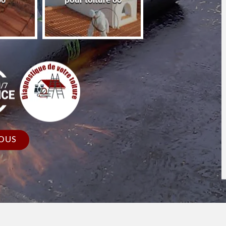
86
pour toiture 86
faîtage et faîtièr
OUS