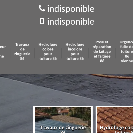
indisponible
indisponible
Pose et
Urgenc
Travaux
Hydrofuge
Hydrofuge
eur
réparation
fuite d
de
colore
incolore
de faîtage
toiture
zinguerie
pour
pour
ne
et faîtière
86
86
toiture 86
toiture 86
86
Vienne
Travaux de zinguerie
Hydrofuge col
 86 Vienne