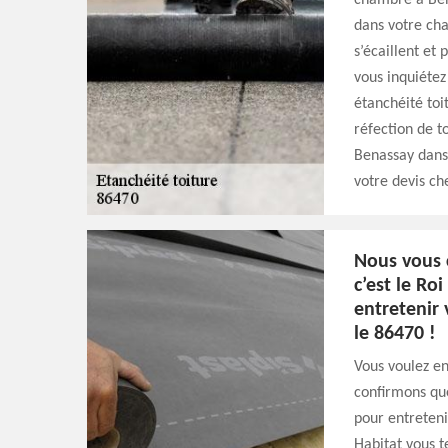
chambre à Bena
dans votre cha
s’écaillent et 
vous inquiétez
étanchéité toi
réfection de t
Benassay dans
votre devis che
Nous vous 
c’est le Ro
entretenir
le 86470 !
Vous voulez en
confirmons que
pour entreteni
Habitat vous t