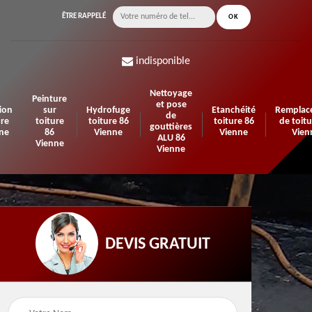
ÊTRE RAPPELÉ
indisponible
Nettoyage
Peinture
et pose
ion
sur
Hydrofuge
Etanchéité
Remplac
de
ure
toiture
toiture 86
toiture 86
de toitu
gouttières
ne
86
Vienne
Vienne
Vien
ALU 86
Vienne
Vienne
DEVIS GRATUIT
n de
Urgence fuite de
Travaux d'isolation 86