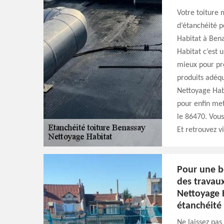
Votre toiture 
d’étanchéité p
Habitat à Bena
Habitat c’est 
mieux pour pro
produits adéqu
Nettoyage Habi
pour enfin met
le 86470. Vous
Et retrouvez vi
Pour une b
des travaux
Nettoyage H
étanchéité 
Ne laissez pas