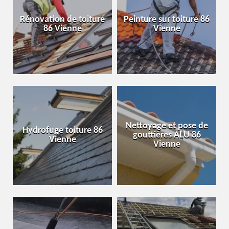
Rénovation de toiture
Peinture sur toiture 86
86 Vienne
Vienne
Nettoyage et pose de
Hydrofuge toiture 86
gouttières ALU 86
Vienne
Vienne