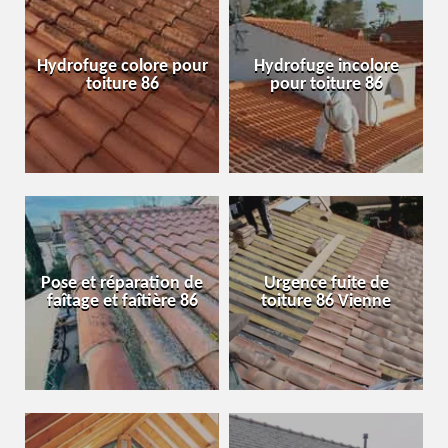
Hydrofuge colore pour
Hydrofuge incolore
toiture 86
pour toiture 86
Pose et réparation de
Urgence fuite de
faîtage et faîtière 86
toiture 86 Vienne