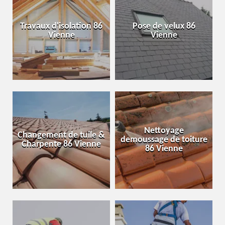
Travaux d'isolation 86
Pose de velux 86
Vienne
Vienne
Nettoyage
Changement de tuile &
demoussage de toiture
Charpente 86 Vienne
86 Vienne