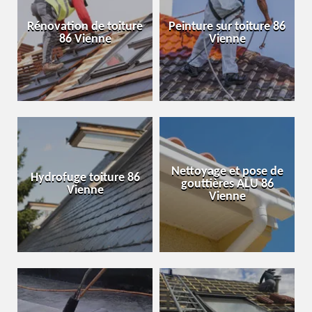
Rénovation de toiture
Peinture sur toiture 86
86 Vienne
Vienne
Nettoyage et pose de
Hydrofuge toiture 86
gouttières ALU 86
Vienne
Vienne