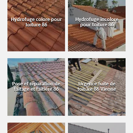
Hydrofuge colore pour
Hydrofuge incolore
toiture 86
pour toiture 86
Pose et réparation de
Urgence fuite de
faîtage et faîtière 86
toiture 86 Vienne