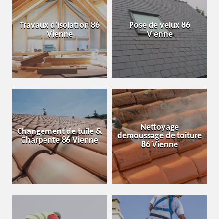
Travaux d'isolation 86
Pose de velux 86
Vienne
Vienne
Nettoyage
Changement de tuile &
demoussage de toiture
Charpente 86 Vienne
86 Vienne