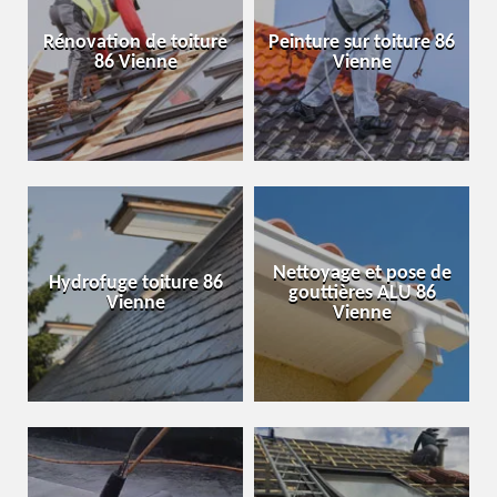
Rénovation de toiture
Peinture sur toiture 86
86 Vienne
Vienne
Nettoyage et pose de
Hydrofuge toiture 86
gouttières ALU 86
Vienne
Vienne