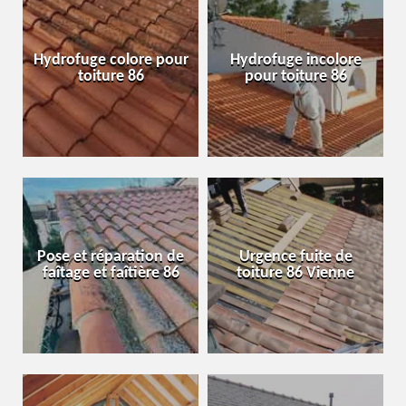
Hydrofuge colore pour
Hydrofuge incolore
toiture 86
pour toiture 86
Pose et réparation de
Urgence fuite de
faîtage et faîtière 86
toiture 86 Vienne