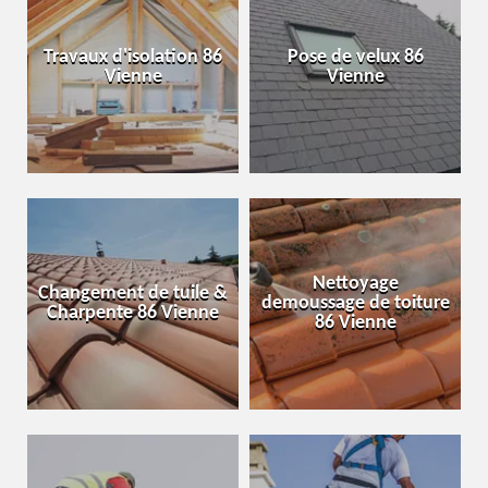
Travaux d'isolation 86
Pose de velux 86
Vienne
Vienne
Nettoyage
Changement de tuile &
demoussage de toiture
Charpente 86 Vienne
86 Vienne