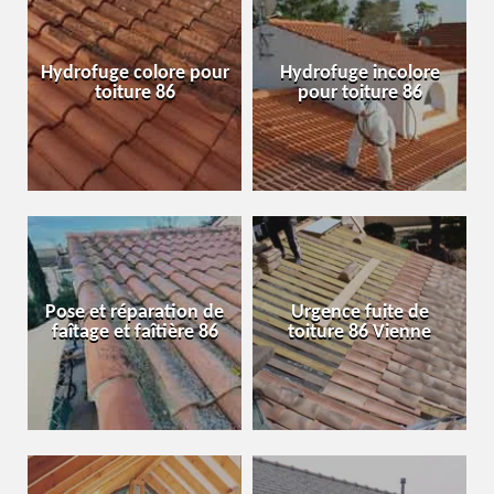
Hydrofuge colore pour
Hydrofuge incolore
toiture 86
pour toiture 86
Pose et réparation de
Urgence fuite de
faîtage et faîtière 86
toiture 86 Vienne