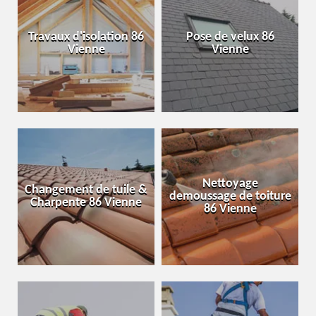
Travaux d'isolation 86
Pose de velux 86
Vienne
Vienne
Nettoyage
Changement de tuile &
demoussage de toiture
Charpente 86 Vienne
86 Vienne