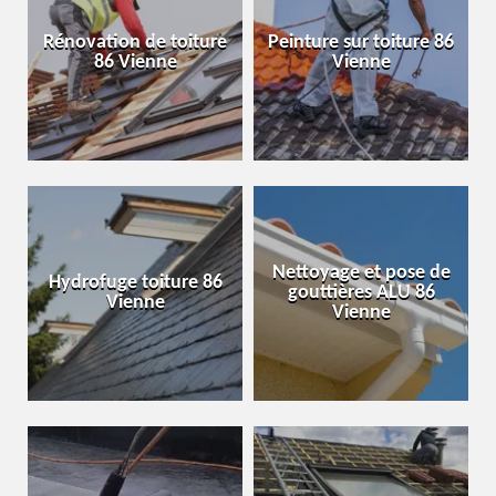
Rénovation de toiture
Peinture sur toiture 86
86 Vienne
Vienne
Nettoyage et pose de
Hydrofuge toiture 86
gouttières ALU 86
Vienne
Vienne