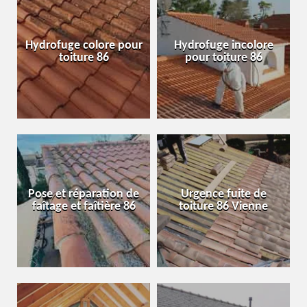
Hydrofuge colore pour
Hydrofuge incolore
toiture 86
pour toiture 86
Pose et réparation de
Urgence fuite de
faîtage et faîtière 86
toiture 86 Vienne