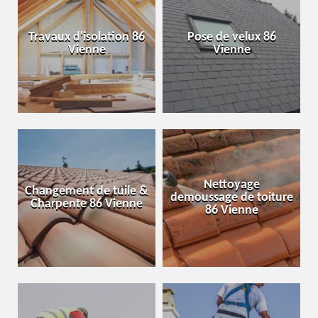
Travaux d'isolation 86
Pose de velux 86
Vienne
Vienne
Nettoyage
Changement de tuile &
demoussage de toiture
Charpente 86 Vienne
86 Vienne