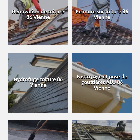
Rénovation de toiture
Peinture sur toiture 86
86 Vienne
Vienne
Nettoyage et pose de
Hydrofuge toiture 86
gouttières ALU 86
Vienne
Vienne