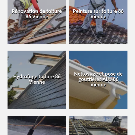
Rénovation de toiture
Peinture sur toiture 86
86 Vienne
Vienne
Nettoyage et pose de
Hydrofuge toiture 86
gouttières ALU 86
Vienne
Vienne