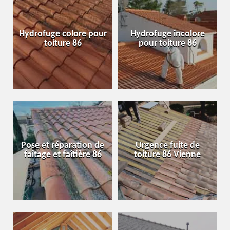
Hydrofuge colore pour
Hydrofuge incolore
toiture 86
pour toiture 86
Pose et réparation de
Urgence fuite de
faîtage et faîtière 86
toiture 86 Vienne