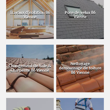
Travaux d'isolation 86
Pose de velux 86
Vienne
Vienne
Nettoyage
Changement de tuile &
demoussage de toiture
Charpente 86 Vienne
86 Vienne