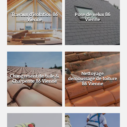
Travaux d'isolation 86
Pose de velux 86
Vienne
Vienne
Nettoyage
Changement de tuile &
demoussage de toiture
Charpente 86 Vienne
86 Vienne