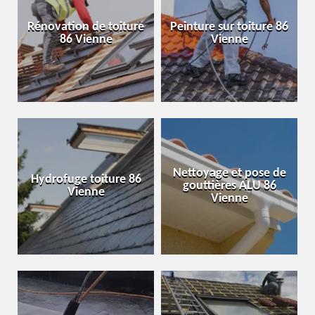
Rénovation de toiture
Peinture sur toiture 86
86 Vienne
Vienne
Nettoyage et pose de
Hydrofuge toiture 86
gouttières ALU 86
Vienne
Vienne