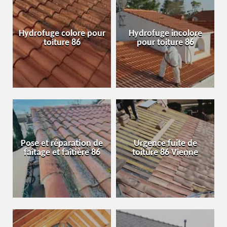
Hydrofuge colore pour
Hydrofuge incolore
toiture 86
pour toiture 86
Pose et réparation de
Urgence fuite de
faîtage et faîtière 86
toiture 86 Vienne