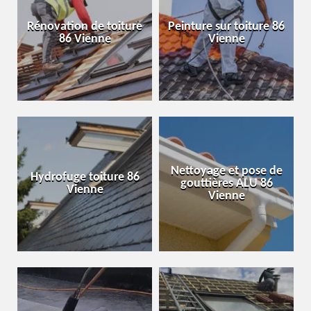
Rénovation de toiture
Peinture sur toiture 86
86 Vienne
Vienne
Nettoyage et pose de
Hydrofuge toiture 86
gouttières ALU 86
Vienne
Vienne