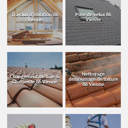
Travaux d'isolation 86
Pose de velux 86
Vienne
Vienne
Nettoyage
Changement de tuile &
demoussage de toiture
Charpente 86 Vienne
86 Vienne