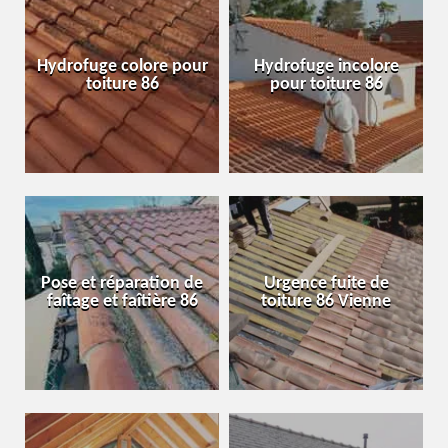
Hydrofuge colore pour
Hydrofuge incolore
toiture 86
pour toiture 86
Pose et réparation de
Urgence fuite de
faîtage et faîtière 86
toiture 86 Vienne