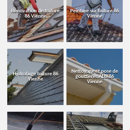
Rénovation de toiture
Peinture sur toiture 86
86 Vienne
Vienne
Nettoyage et pose de
Hydrofuge toiture 86
gouttières ALU 86
Vienne
Vienne