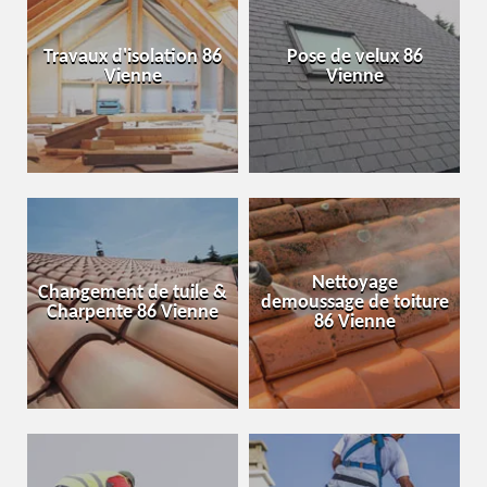
Travaux d'isolation 86
Pose de velux 86
Vienne
Vienne
Nettoyage
Changement de tuile &
demoussage de toiture
Charpente 86 Vienne
86 Vienne