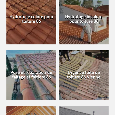
Hydrofuge colore pour
Hydrofuge incolore
toiture 86
pour toiture 86
Pose et réparation de
Urgence fuite de
faîtage et faîtière 86
toiture 86 Vienne