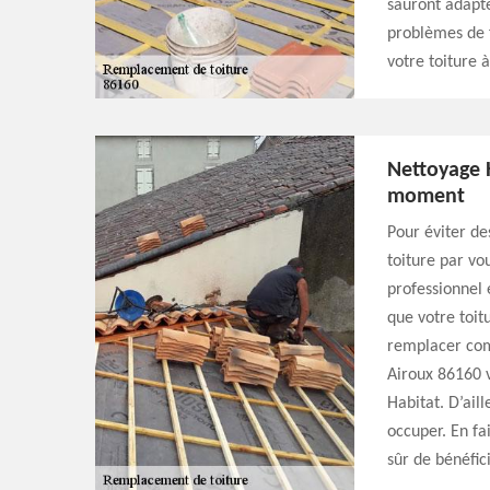
sauront adapte
problèmes de fu
votre toiture 
Nettoyage H
moment
Pour éviter de
toiture par vo
professionnel
que votre toitu
remplacer com
Airoux 86160 v
Habitat. D’ail
occuper. En fa
sûr de bénéfici