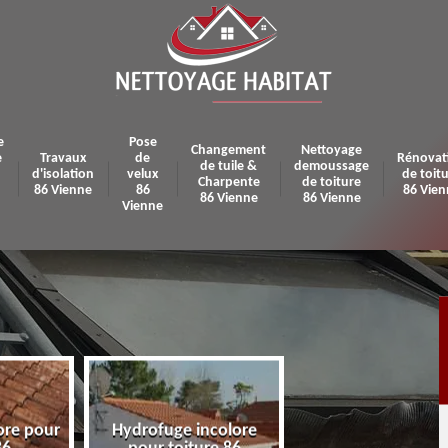
e
Pose
Changement
Nettoyage
e
Travaux
de
Rénovat
de tuile &
demoussage
d'isolation
velux
de toit
Charpente
de toiture
86 Vienne
86
86 Vien
86 Vienne
86 Vienne
Vienne
ore pour
Hydrofuge incolore
Pose et réparatio