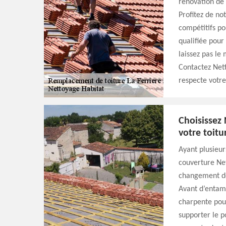
rénovation de 
Profitez de not
compétitifs po
qualifiée pour
laissez pas le 
Contactez Nett
respecte votre
Choisissez
votre toitu
Ayant plusieur
couverture Net
changement de 
Avant d’entame
charpente pour
supporter le p