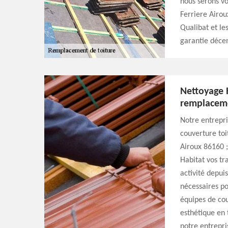
nous serons vo
Ferriere Airou
Qualibat et le
garantie décen
Nettoyage 
remplaceme
Notre entrepri
couverture toi
Airoux 86160 
Habitat vos t
activité depui
nécessaires p
équipes de cou
esthétique en 
notre entrepr