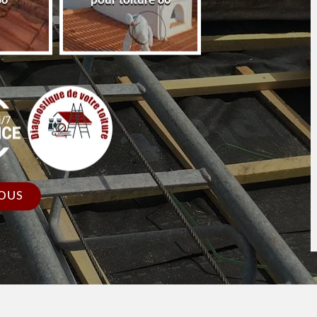
86
pour toiture 86
faîtage et faîtièr
OUS