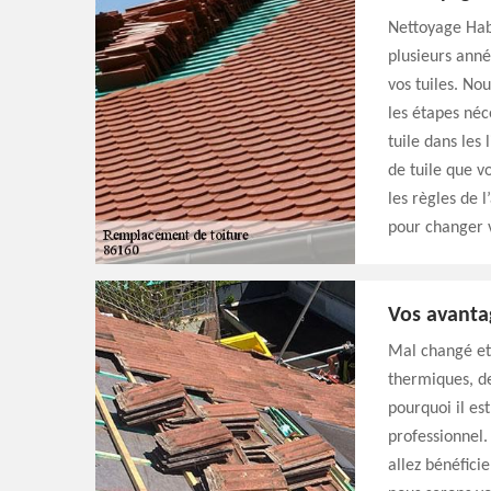
Nettoyage Habi
plusieurs anné
vos tuiles. No
les étapes néce
tuile dans les 
de tuile que v
les règles de l
pour changer v
Vos avanta
Mal changé et 
thermiques, de 
pourquoi il es
professionnel.
allez bénéfici