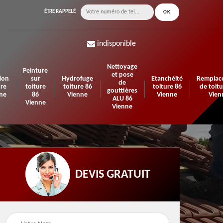
ÊTRE RAPPELÉ
indisponible
Nettoyage
Peinture
et pose
ion
sur
Hydrofuge
Etanchéité
Remplac
de
ure
toiture
toiture 86
toiture 86
de toitu
gouttières
ne
86
Vienne
Vienne
Vien
ALU 86
Vienne
Vienne
DEVIS GRATUIT
n de
Urgence fuite de
Travaux d'isolation 86