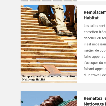
Remplaceme
Habitat
Les tuiles son
entretien fréqu
décoller du to
il est nécessa
métier de couv
faire appel au
s’occuper du r
faisant appel 
d’un travail de
Remettez l
Nettoyage 