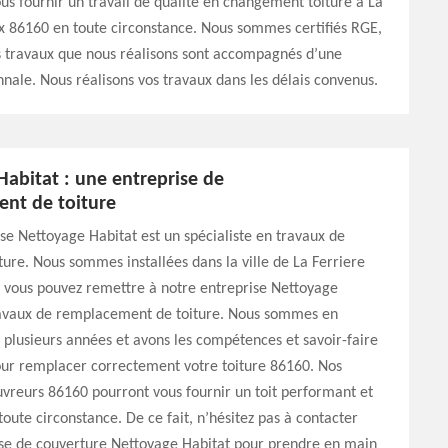
us fournir un travail de qualité en changement toiture à La
x 86160 en toute circonstance. Nous sommes certifiés RGE,
s travaux que nous réalisons sont accompagnés d’une
nale. Nous réalisons vos travaux dans les délais convenus.
Habitat : une entreprise de
nt de toiture
se Nettoyage Habitat est un spécialiste en travaux de
ture. Nous sommes installées dans la ville de La Ferriere
; vous pouvez remettre à notre entreprise Nettoyage
ravaux de remplacement de toiture. Nous sommes en
s plusieurs années et avons les compétences et savoir-faire
our remplacer correctement votre toiture 86160. Nos
vreurs 86160 pourront vous fournir un toit performant et
toute circonstance. De ce fait, n’hésitez pas à contacter
ise de couverture Nettoyage Habitat pour prendre en main