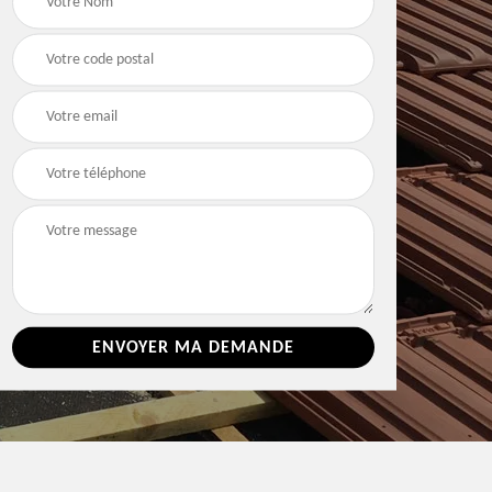
e 86
toiture 86 Vienne
Vienne