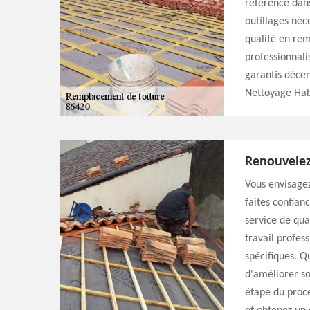
référence dans
outillages néc
qualité en re
professionnali
garantis décen
Nettoyage Hab
Renouvelez 
Vous envisagez
faites confian
service de qua
travail profes
spécifiques. Q
d'améliorer s
étape du proce