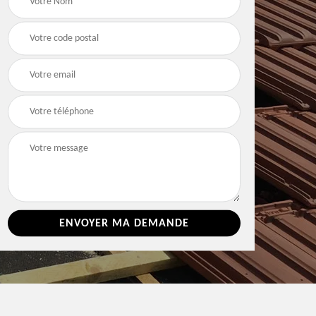
e 86
toiture 86 Vienne
Vienne