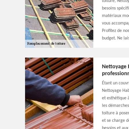
toiture, Netto
besoins spécif
matériaux moder
vous accompagn
Profitez de nos
budget. Ne lai
Nettoyage
profession
Étant un couvre
Nettoyage Habi
et esthétique
les démarches 
toiture à pose
et se charge d
besoins et aux 