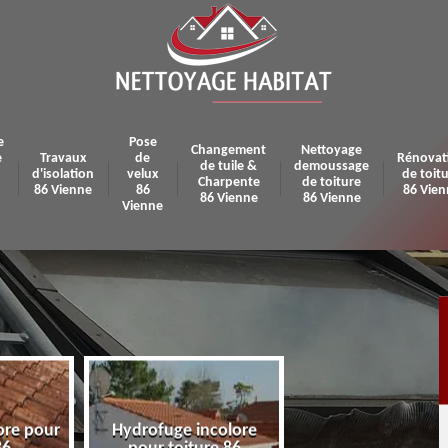
e
Pose
Changement
Nettoyage
e
Travaux
de
Rénovat
de tuile &
demoussage
d'isolation
velux
de toit
Charpente
de toiture
86 Vienne
86
86 Vien
86 Vienne
86 Vienne
Vienne
ore pour
Hydrofuge incolore
Pose et réparatio