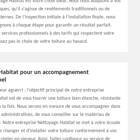
yage Habitat est votre choix idéal. Nous nous adaptons à vos
iques, qu'il s'agisse de revêtements traditionnels ou de
nes. De l'inspection initiale à l'installation finale, nous
ons à chaque étape pour garantir un résultat parfait.
 services professionnels à des tarifs qui respectent votre
ssez pas le choix de votre toiture au hasard.
 Habitat pour un accompagnement
nel
ur aguerri ; l’objectif principal de notre entreprise
tat est de vous fournir une toiture bien étanche, résistante
 à la fois. Nous serons en mesure de vous accompagner dans
administratives, de vous conseiller sur le matériau de
r. Notre entreprise Nettoyage Habitat se met à votre écoute
e changer et d'installer votre toiture conformément à vos
règles en vigueur. Ainsi, faites confiance au service de