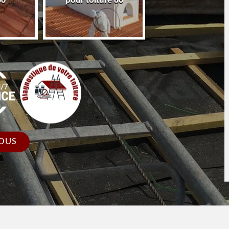
86
pour toiture 86
faîtage et faîtièr
OUS