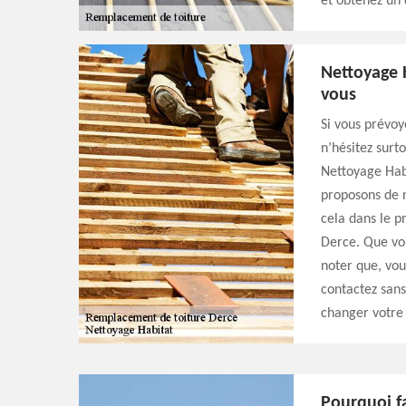
et obtenez un 
Nettoyage 
vous
Si vous prévoy
n’hésitez surt
Nettoyage Habi
proposons de 
cela dans le p
Derce. Que vou
noter que, vou
contactez sans
changer votre 
Pourquoi fa