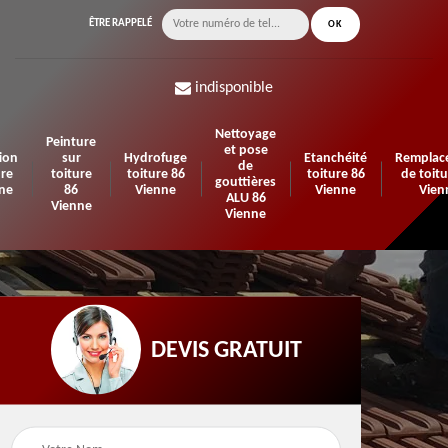
ÊTRE RAPPELÉ
indisponible
Nettoyage
Peinture
et pose
ion
sur
Hydrofuge
Etanchéité
Remplac
de
ure
toiture
toiture 86
toiture 86
de toitu
gouttières
ne
86
Vienne
Vienne
Vien
ALU 86
Vienne
Vienne
DEVIS GRATUIT
n de
Urgence fuite de
Travaux d'isolation 86