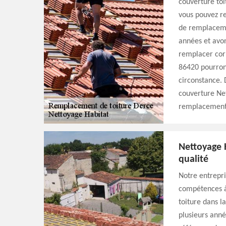
couverture toi
vous pouvez re
de remplaceme
années et avon
remplacer cor
86420 pourront
circonstance. 
couverture Ne
remplacement 
Nettoyage 
qualité
Notre entrepri
compétences à
toiture dans l
plusieurs anné