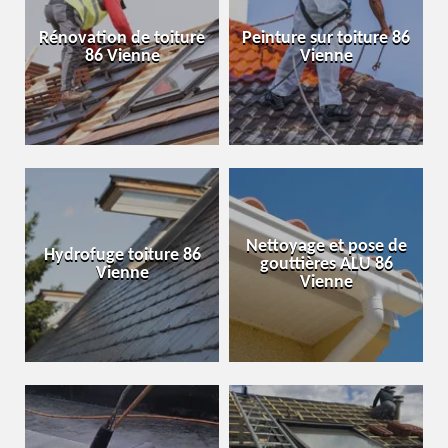
Rénovation de toiture
Peinture sur toiture 86
86 Vienne
Vienne
Nettoyage et pose de
Hydrofuge toiture 86
gouttières ALU 86
Vienne
Vienne