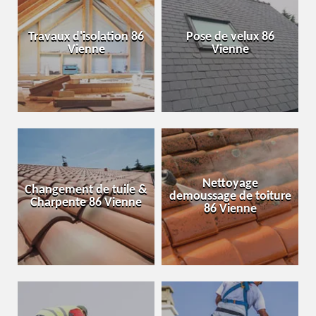
Travaux d'isolation 86
Pose de velux 86
Vienne
Vienne
Nettoyage
Changement de tuile &
demoussage de toiture
Charpente 86 Vienne
86 Vienne