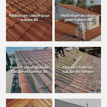
Hydrofuge colore pour
Hydrofuge incolore
toiture 86
pour toiture 86
Pose et réparation de
Urgence fuite de
faîtage et faîtière 86
toiture 86 Vienne