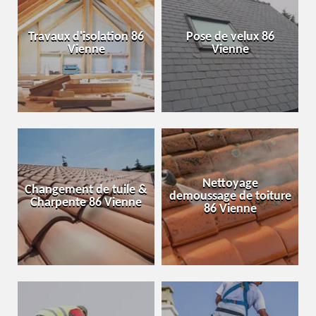
Travaux d'isolation 86
Pose de velux 86
Vienne
Vienne
Nettoyage
Changement de tuile &
demoussage de toiture
Charpente 86 Vienne
86 Vienne