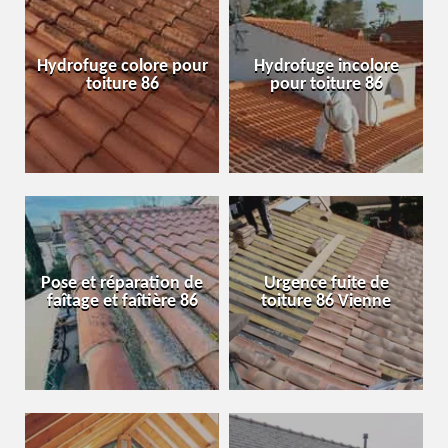
Hydrofuge colore pour
Hydrofuge incolore
toiture 86
pour toiture 86
Pose et réparation de
Urgence fuite de
faîtage et faîtière 86
toiture 86 Vienne