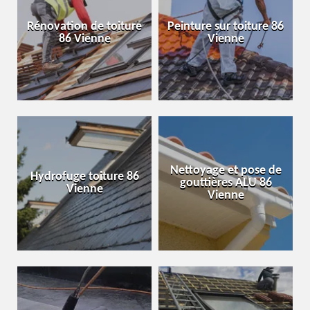
Rénovation de toiture
Peinture sur toiture 86
86 Vienne
Vienne
Nettoyage et pose de
Hydrofuge toiture 86
gouttières ALU 86
Vienne
Vienne