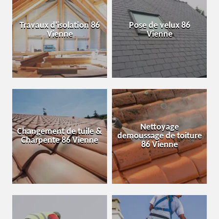
Travaux d'isolation 86
Pose de velux 86
Vienne
Vienne
Nettoyage
Changement de tuile &
demoussage de toiture
Charpente 86 Vienne
86 Vienne