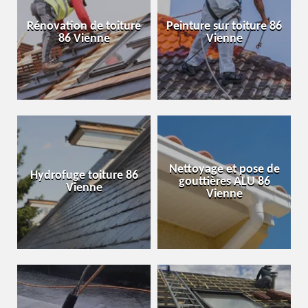
Rénovation de toiture
Peinture sur toiture 86
86 Vienne
Vienne
Nettoyage et pose de
Hydrofuge toiture 86
gouttières ALU 86
Vienne
Vienne