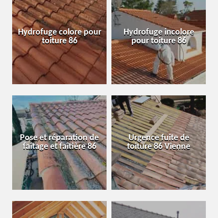
Hydrofuge colore pour
Hydrofuge incolore
toiture 86
pour toiture 86
Pose et réparation de
Urgence fuite de
faîtage et faîtière 86
toiture 86 Vienne