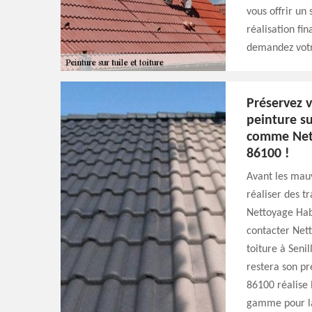
vous offrir un 
réalisation fi
demandez votr
Préservez v
peinture su
comme Nett
86100 !
Avant les mauv
réaliser des t
Nettoyage Habi
contacter Nett
toiture à Seni
restera son pr
86100 réalise 
gamme pour la 