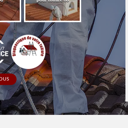
86
pour toiture 86
faîtage et faîtièr
OUS