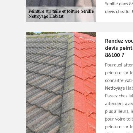
Senille dans 8
devis chez lui 
Rendez-vou
devis peint
86100 ?
Pourquoi atte
peinture sur t
connaitre votr
Nettoyage Habi
Passez chez lu
attendent avec
plus ailleurs,
pour votre toi
peinture sur t