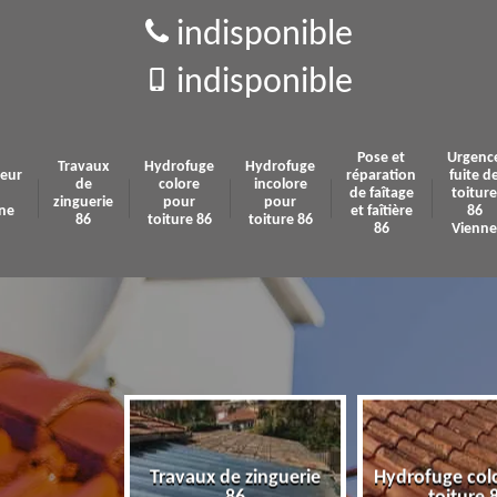
indisponible
indisponible
Pose et
Urgenc
Travaux
Hydrofuge
Hydrofuge
eur
réparation
fuite d
de
colore
incolore
de faîtage
toiture
zinguerie
pour
pour
ne
et faîtière
86
86
toiture 86
toiture 86
86
Vienne
Travaux de zinguerie
Hydrofuge col
 86 Vienne