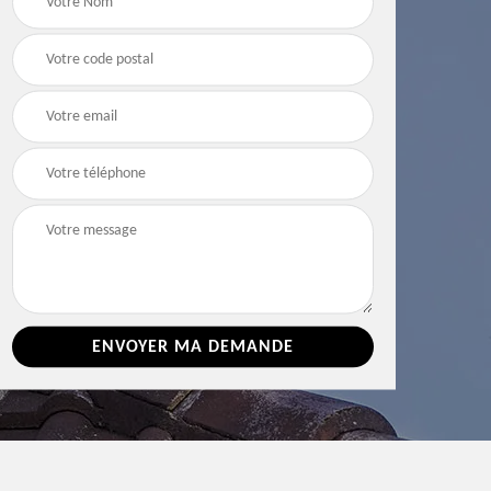
e 86
toiture 86 Vienne
Vienne