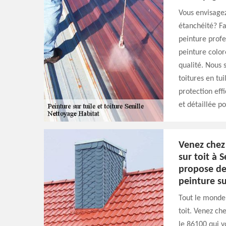
Vous envisagez
étanchéité? Fa
peinture profe
peinture color
qualité. Nous 
toitures en tu
protection eff
et détaillée po
Venez chez
sur toit à 
propose des
peinture su
Tout le monde 
toit. Venez ch
le 86100 qui v