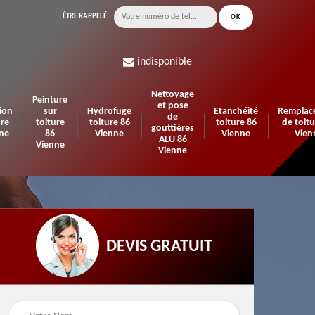
ÊTRE RAPPELÉ
indisponible
Nettoyage
Peinture
et pose
ion
sur
Hydrofuge
Etanchéité
Remplac
de
ure
toiture
toiture 86
toiture 86
de toitu
gouttières
ne
86
Vienne
Vienne
Vien
ALU 86
Vienne
Vienne
DEVIS GRATUIT
n de
Urgence fuite de
Travaux d'isolation 86