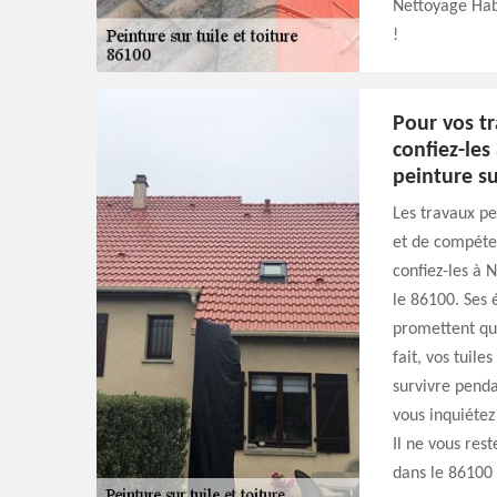
Nettoyage Habi
!
Pour vos tr
confiez-les
peinture su
Les travaux pe
et de compéten
confiez-les à 
le 86100. Ses
promettent que
fait, vos tuile
survivre penda
vous inquiétez
Il ne vous res
dans le 86100 