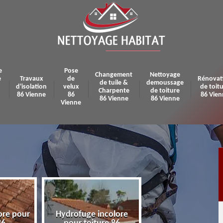
e
Pose
Changement
Nettoyage
e
Travaux
de
Rénovat
de tuile &
demoussage
d'isolation
velux
de toit
Charpente
de toiture
86 Vienne
86
86 Vien
86 Vienne
86 Vienne
Vienne
ore pour
Hydrofuge incolore
Pose et réparatio