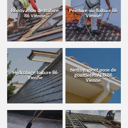
Rénovation de toiture
Peinture sur toiture 86
86 Vienne
Vienne
Nettoyage et pose de
Hydrofuge toiture 86
gouttières ALU 86
Vienne
Vienne