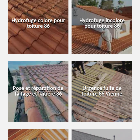
Hydrofuge colore pour
Hydrofuge incolore
toiture 86
pour toiture 86
Pose et réparation de
Urgence fuite de
faîtage et faîtière 86
toiture 86 Vienne