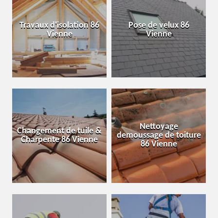
Travaux d'isolation 86
Pose de velux 86
Vienne
Vienne
Nettoyage
Changement de tuile &
demoussage de toiture
Charpente 86 Vienne
86 Vienne