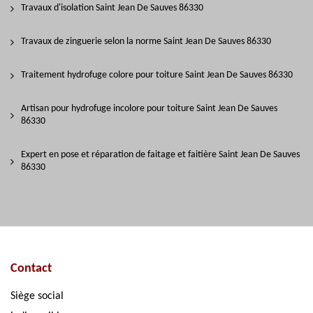
Travaux d'isolation Saint Jean De Sauves 86330
Travaux de zinguerie selon la norme Saint Jean De Sauves 86330
Traitement hydrofuge colore pour toiture Saint Jean De Sauves 86330
Artisan pour hydrofuge incolore pour toiture Saint Jean De Sauves
86330
Expert en pose et réparation de faitage et faitière Saint Jean De Sauves
86330
Contact
Siège social