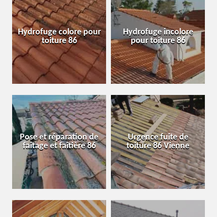
Hydrofuge colore pour
Hydrofuge incolore
toiture 86
pour toiture 86
Pose et réparation de
Urgence fuite de
faîtage et faîtière 86
toiture 86 Vienne