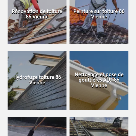
Rénovation de toiture
Peinture sur toiture 86
86 Vienne
Vienne
Nettoyage et pose de
Hydrofuge toiture 86
gouttières ALU 86
Vienne
Vienne