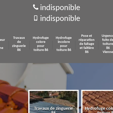
indisponible
indisponible
Pose et
Urgenc
Travaux
Hydrofuge
Hydrofuge
eur
réparation
fuite d
de
colore
incolore
de faîtage
toiture
zinguerie
pour
pour
ne
et faîtière
86
86
toiture 86
toiture 86
86
Vienne
Travaux de zinguerie
Hydrofuge col
 86 Vienne