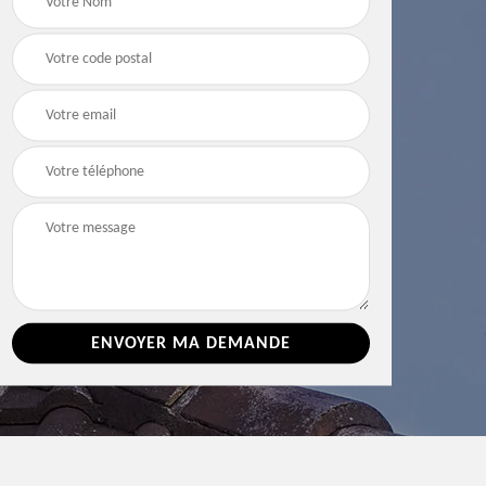
e 86
toiture 86 Vienne
Vienne