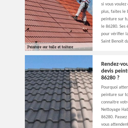
si vous voulez
plus, faites l
peinture sur tu
le 86280. Ses 
pour vérifier 
Saint Benoit d
Rendez-vou
devis peint
86280 ?
Pourquoi atte
peinture sur t
connaitre votr
Nettoyage Habi
86280. Passez 
vous attendent