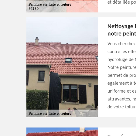
et détaillée po
Nettoyage H
notre pein
Vous cherchez 
contre les eff
hydrofuge de N
Notre peinture
permet de prol
également à to
uniforme et e
attrayantes, 
de votre toitur