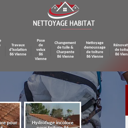
e
Pose
Changement
Nettoyage
e
Travaux
de
Rénovat
de tuile &
demoussage
d'isolation
velux
de toit
Charpente
de toiture
86 Vienne
86
86 Vien
86 Vienne
86 Vienne
Vienne
ore pour
Hydrofuge incolore
Pose et réparatio