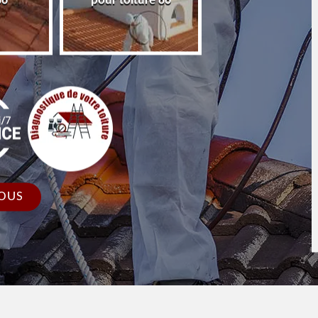
86
pour toiture 86
faîtage et faîtièr
OUS