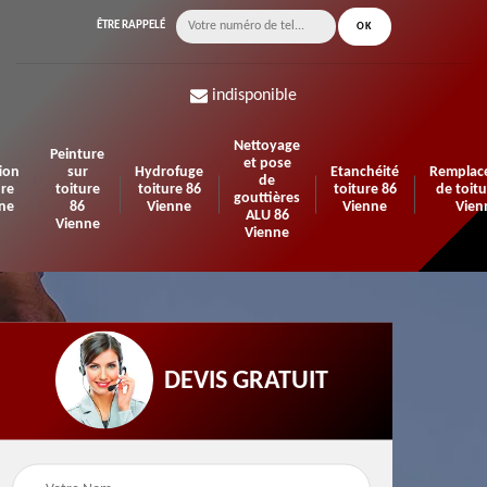
ÊTRE RAPPELÉ
indisponible
Nettoyage
Peinture
et pose
ion
sur
Hydrofuge
Etanchéité
Remplac
de
ure
toiture
toiture 86
toiture 86
de toitu
gouttières
ne
86
Vienne
Vienne
Vien
ALU 86
Vienne
Vienne
DEVIS GRATUIT
n de
Urgence fuite de
Travaux d'isolation 86