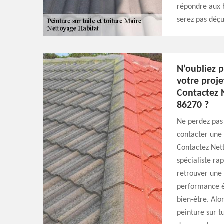
répondre aux be
serez pas déçu
N’oubliez p
votre proje
Contactez 
86270 ?
Ne perdez pas 
contacter une 
Contactez Nett
spécialiste ra
retrouver une 
performance é
bien-être. Alo
peinture sur t