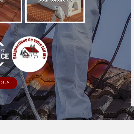
86
pour toiture 86
faîtage et faîtièr
OUS