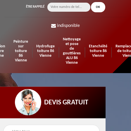
ÊTRE RAPPELÉ
indisponible
Nettoyage
Peinture
et pose
ion
sur
Hydrofuge
Etanchéité
Remplac
de
ure
toiture
toiture 86
toiture 86
de toitu
gouttières
ne
86
Vienne
Vienne
Vien
ALU 86
Vienne
Vienne
DEVIS GRATUIT
n de
Urgence fuite de
Travaux d'isolation 86