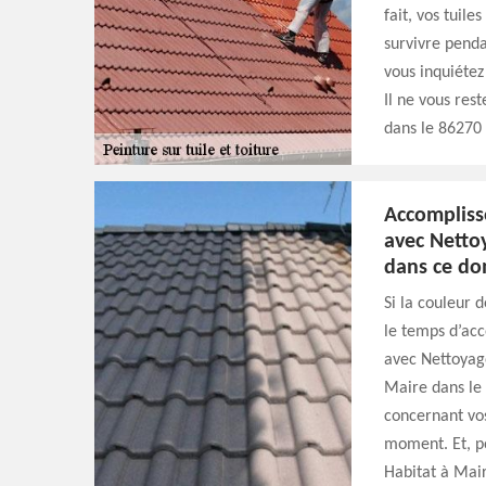
fait, vos tuile
survivre penda
vous inquiétez
Il ne vous res
dans le 86270 
Accomplisse
avec Nettoy
dans ce do
Si la couleur d
le temps d’acc
avec Nettoyage
Maire dans le 
concernant vos
moment. Et, po
Habitat à Mair