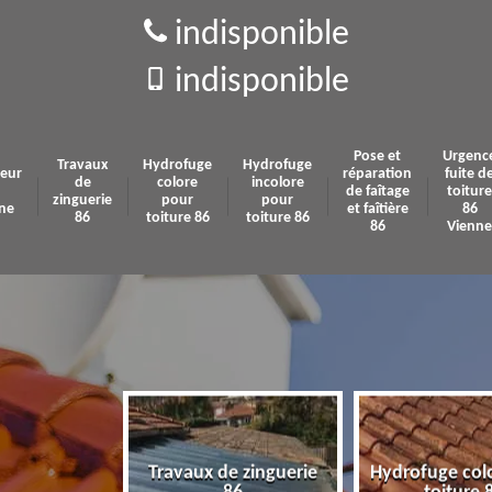
indisponible
indisponible
Pose et
Urgenc
Travaux
Hydrofuge
Hydrofuge
eur
réparation
fuite d
de
colore
incolore
de faîtage
toiture
zinguerie
pour
pour
ne
et faîtière
86
86
toiture 86
toiture 86
86
Vienne
Travaux de zinguerie
Hydrofuge col
 86 Vienne