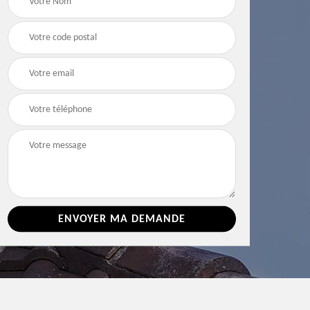
e 86
toiture 86 Vienne
Vienne