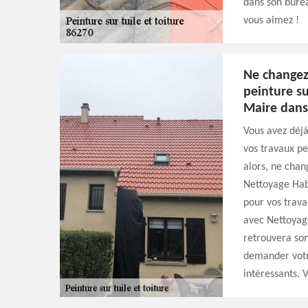
dans son burea
vous aimez !
Ne changez 
peinture su
Maire dans
Vous avez déj
vos travaux pe
alors, ne chang
Nettoyage Habi
pour vos trava
avec Nettoyage
retrouvera son
demander votr
intéressants. 