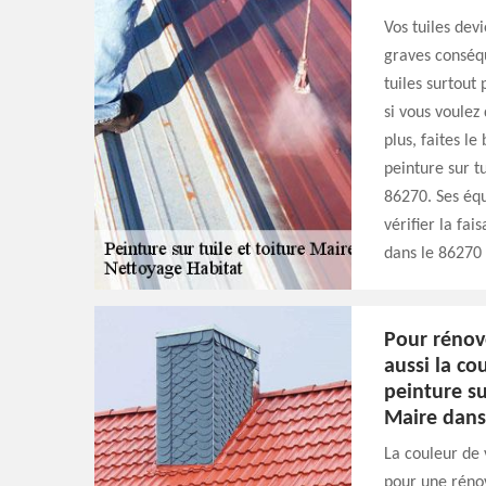
Vos tuiles dev
graves conséqu
tuiles surtout
si vous voulez
plus, faites l
peinture sur t
86270. Ses équ
vérifier la fa
dans le 86270 
Pour rénove
aussi la cou
peinture su
Maire dans
La couleur de 
pour une rénov