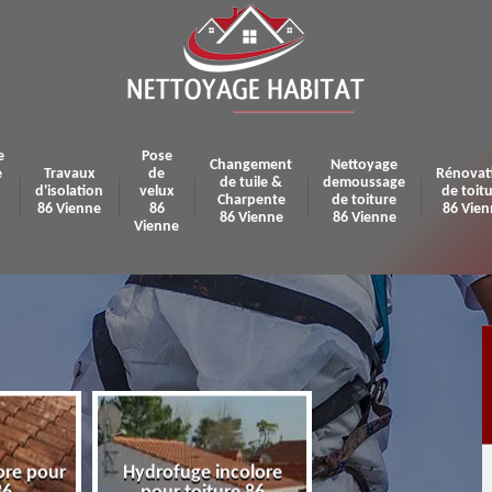
e
Pose
Changement
Nettoyage
e
Travaux
de
Rénovat
de tuile &
demoussage
d'isolation
velux
de toit
Charpente
de toiture
86 Vienne
86
86 Vien
86 Vienne
86 Vienne
Vienne
ore pour
Hydrofuge incolore
Pose et réparatio