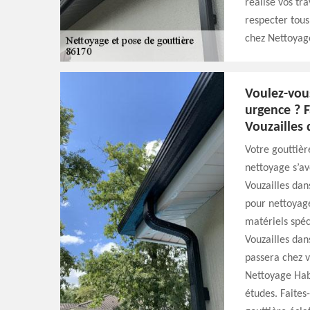
réalise vos tr
respecter tous
chez Nettoyage
Voulez-vous
urgence ? F
Vouzailles 
Votre gouttièr
nettoyage s’av
Vouzailles dan
pour nettoyage
matériels spéc
Vouzailles dan
passera chez v
Nettoyage Habi
études. Faites