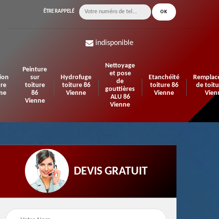
ÊTRE RAPPELÉ
indisponible
Nettoyage
Peinture
et pose
ion
sur
Hydrofuge
Etanchéité
Remplac
de
ure
toiture
toiture 86
toiture 86
de toitu
gouttières
ne
86
Vienne
Vienne
Vien
ALU 86
Vienne
Vienne
DEVIS GRATUIT
n de
Urgence fuite de
Travaux d'isolation 86