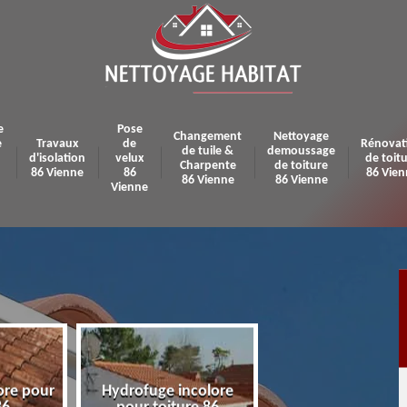
e
Pose
Changement
Nettoyage
e
Travaux
de
Rénovat
de tuile &
demoussage
d'isolation
velux
de toit
Charpente
de toiture
86 Vienne
86
86 Vien
86 Vienne
86 Vienne
Vienne
ore pour
Hydrofuge incolore
Pose et réparatio