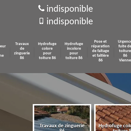
indisponible
indisponible
Pose et
Urgenc
Travaux
Hydrofuge
Hydrofuge
eur
réparation
fuite d
de
colore
incolore
de faîtage
toiture
zinguerie
pour
pour
ne
et faîtière
86
86
toiture 86
toiture 86
86
Vienne
Travaux de zinguerie
Hydrofuge col
 86 Vienne