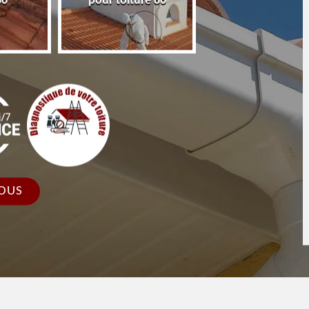
86
pour toiture 86
faîtage et faîtièr
OUS