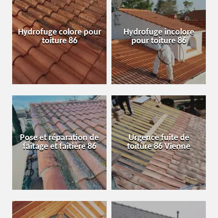
Hydrofuge colore pour
Hydrofuge incolore
toiture 86
pour toiture 86
Pose et réparation de
Urgence fuite de
faîtage et faîtière 86
toiture 86 Vienne