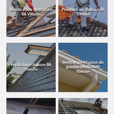
Rénovation de toiture
Peinture sur toiture 86
86 Vienne
Vienne
Nettoyage et pose de
Hydrofuge toiture 86
gouttières ALU 86
Vienne
Vienne