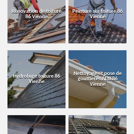
Rénovation de toiture
Peinture sur toiture 86
86 Vienne
Vienne
Nettoyage et pose de
Hydrofuge toiture 86
gouttières ALU 86
Vienne
Vienne