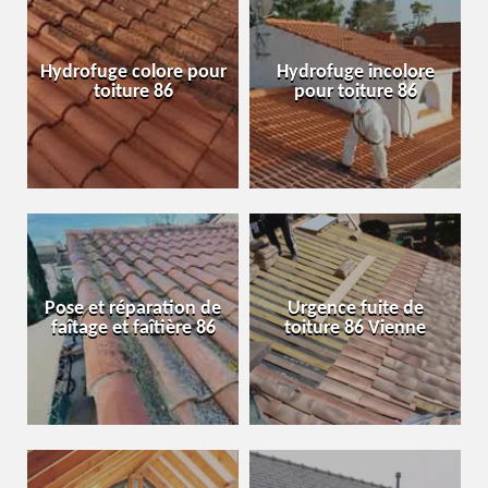
Hydrofuge colore pour
Hydrofuge incolore
toiture 86
pour toiture 86
Pose et réparation de
Urgence fuite de
faîtage et faîtière 86
toiture 86 Vienne