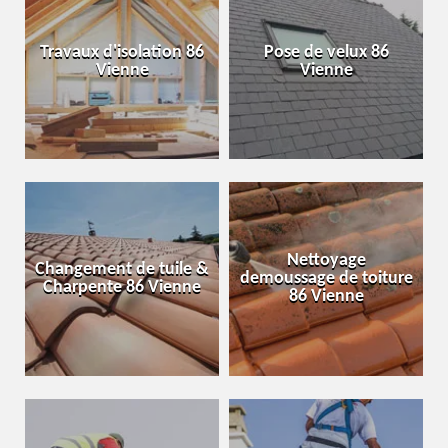
Travaux d'isolation 86
Pose de velux 86
Vienne
Vienne
Nettoyage
Changement de tuile &
demoussage de toiture
Charpente 86 Vienne
86 Vienne