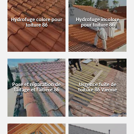
Hydrofuge colore pour
Hydrofuge incolore
toiture 86
pour toiture 86
Pose et réparation de
Urgence fuite de
faîtage et faîtière 86
toiture 86 Vienne