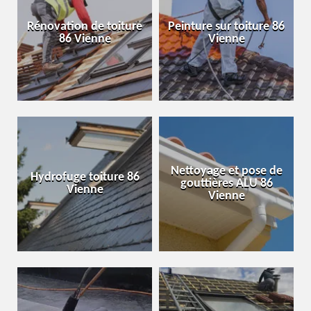
Rénovation de toiture
Peinture sur toiture 86
86 Vienne
Vienne
Nettoyage et pose de
Hydrofuge toiture 86
gouttières ALU 86
Vienne
Vienne