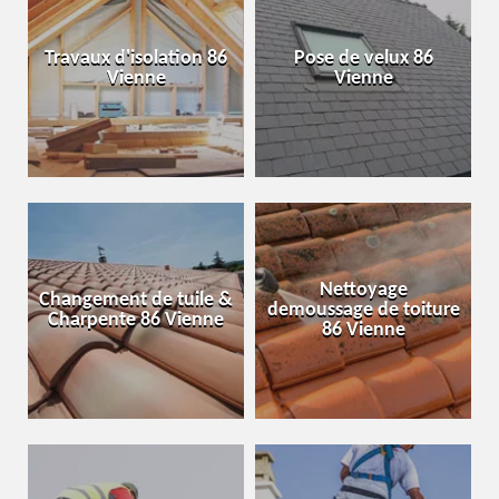
Travaux d'isolation 86
Pose de velux 86
Vienne
Vienne
Nettoyage
Changement de tuile &
demoussage de toiture
Charpente 86 Vienne
86 Vienne