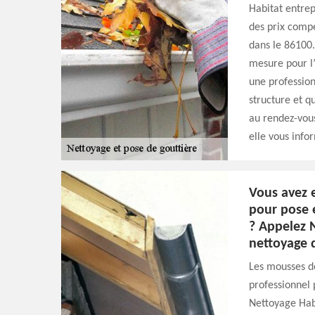
Habitat entrep
des prix compé
dans le 86100.
mesure pour l’
une profession
structure et q
au rendez-vous
elle vous info
Vous avez 
pour pose 
? Appelez 
nettoyage 
Les mousses dé
professionnel 
Nettoyage Habi