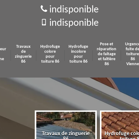
indisponible
indisponible
Pose et
Urgenc
Travaux
Hydrofuge
Hydrofuge
eur
réparation
fuite d
de
colore
incolore
de faîtage
toiture
zinguerie
pour
pour
ne
et faîtière
86
86
toiture 86
toiture 86
86
Vienne
Travaux de zinguerie
Hydrofuge col
 86 Vienne