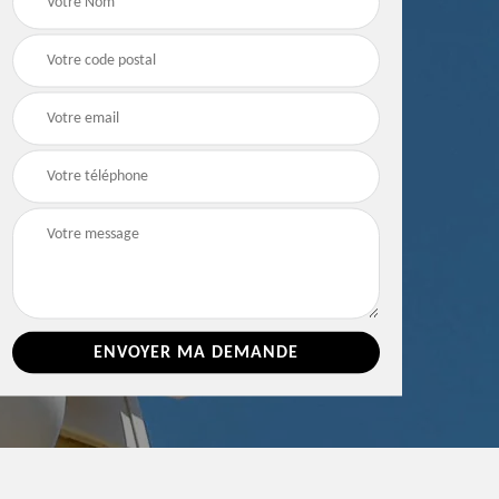
e 86
toiture 86 Vienne
Vienne