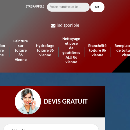
ÊTRE RAPPELÉ
indisponible
Nettoyage
Peinture
et pose
ion
sur
Hydrofuge
Etanchéité
Remplac
de
ure
toiture
toiture 86
toiture 86
de toitu
gouttières
ne
86
Vienne
Vienne
Vien
ALU 86
Vienne
Vienne
DEVIS GRATUIT
n de
Urgence fuite de
Travaux d'isolation 86