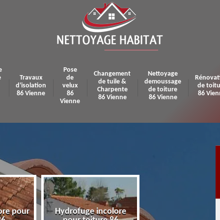
e
Pose
Changement
Nettoyage
e
Travaux
de
Rénovat
de tuile &
demoussage
d'isolation
velux
de toit
Charpente
de toiture
86 Vienne
86
86 Vien
86 Vienne
86 Vienne
Vienne
ore pour
Hydrofuge incolore
Pose et réparatio