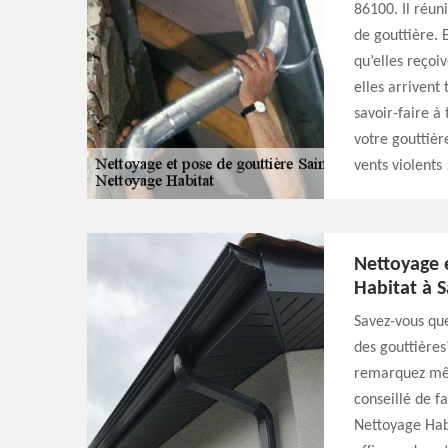
86100. Il réun
de gouttière. 
qu’elles reçoi
elles arrivent
savoir-faire à 
votre gouttière
vents violents 
Nettoyage 
Habitat à S
Savez-vous que
des gouttières
remarquez même
conseillé de f
Nettoyage Habi