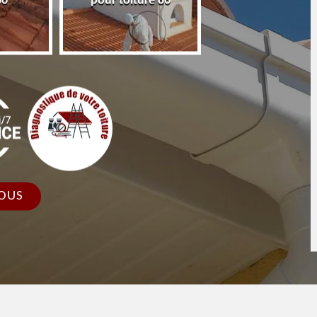
86
pour toiture 86
faîtage et faîtièr
OUS