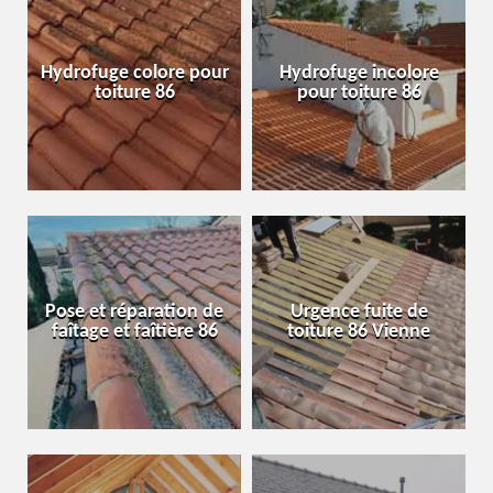
Hydrofuge colore pour
Hydrofuge incolore
toiture 86
pour toiture 86
Pose et réparation de
Urgence fuite de
faîtage et faîtière 86
toiture 86 Vienne