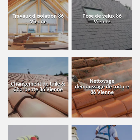
Travaux d'isolation 86
Pose de velux 86
Vienne
Vienne
Nettoyage
Changement de tuile &
demoussage de toiture
Charpente 86 Vienne
86 Vienne