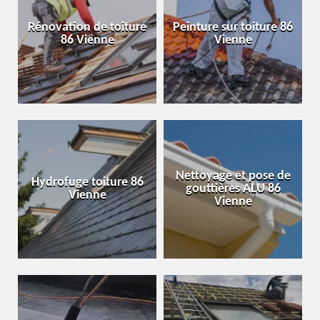
Rénovation de toiture
Peinture sur toiture 86
86 Vienne
Vienne
Nettoyage et pose de
Hydrofuge toiture 86
gouttières ALU 86
Vienne
Vienne