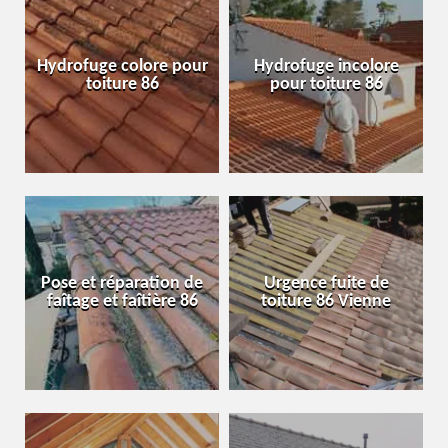
Hydrofuge colore pour
Hydrofuge incolore
toiture 86
pour toiture 86
Pose et réparation de
Urgence fuite de
faîtage et faîtière 86
toiture 86 Vienne