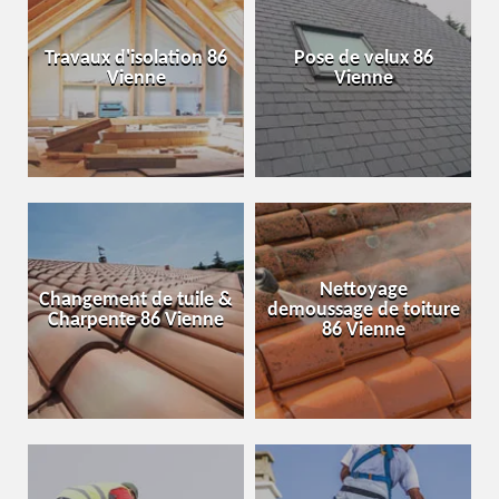
Travaux d'isolation 86
Pose de velux 86
Vienne
Vienne
Nettoyage
Changement de tuile &
demoussage de toiture
Charpente 86 Vienne
86 Vienne