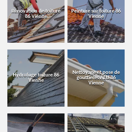
Rénovation de toiture
Peinture sur toiture 86
86 Vienne
Vienne
Nettoyage et pose de
Hydrofuge toiture 86
gouttières ALU 86
Vienne
Vienne