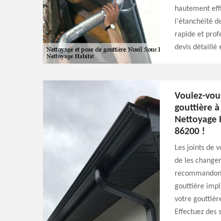
hautement effi
l'étanchéité d
rapide et prof
devis détaillé 
Voulez-vou
gouttière à
Nettoyage H
86200 !
Les joints de 
de les changer
recommandons 
gouttière impl
votre gouttièr
Effectuez des 