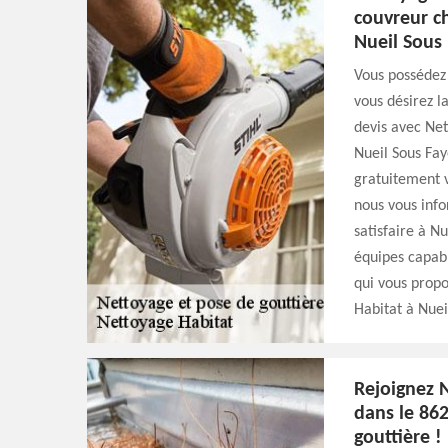
couvreur c
Nueil Sous 
Vous possédez 
vous désirez l
devis avec Net
Nueil Sous Fay
gratuitement v
nous vous info
satisfaire à N
équipes capabl
qui vous propo
Habitat à Nuei
Rejoignez 
dans le 86
gouttière !