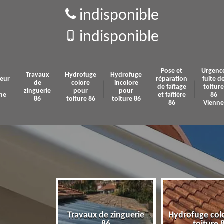
indisponible
indisponible
Pose et
Urgenc
Travaux
Hydrofuge
Hydrofuge
eur
réparation
fuite d
de
colore
incolore
de faîtage
toiture
zinguerie
pour
pour
ne
et faîtière
86
86
toiture 86
toiture 86
86
Vienne
Travaux de zinguerie
Hydrofuge col
 86 Vienne