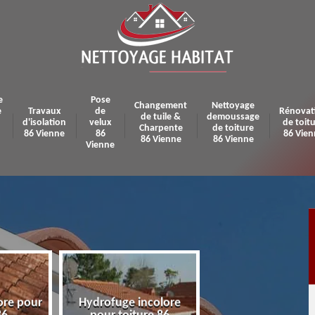
e
Pose
Changement
Nettoyage
e
Travaux
de
Rénovat
de tuile &
demoussage
d'isolation
velux
de toit
Charpente
de toiture
86 Vienne
86
86 Vien
86 Vienne
86 Vienne
Vienne
ore pour
Hydrofuge incolore
Pose et réparatio