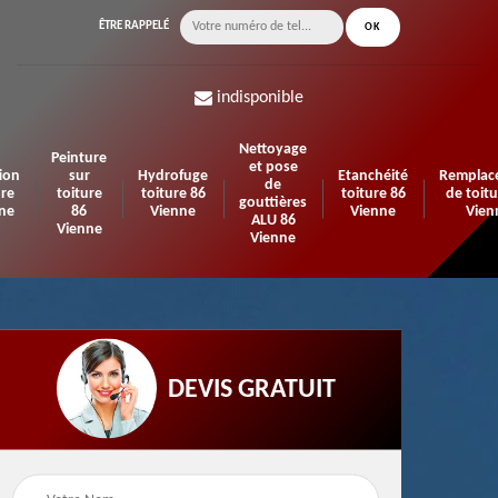
ÊTRE RAPPELÉ
indisponible
Nettoyage
Peinture
et pose
ion
sur
Hydrofuge
Etanchéité
Remplac
de
ure
toiture
toiture 86
toiture 86
de toitu
gouttières
ne
86
Vienne
Vienne
Vien
ALU 86
Vienne
Vienne
DEVIS GRATUIT
n de
Urgence fuite de
Travaux d'isolation 86