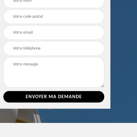
e 86
toiture 86 Vienne
Vienne