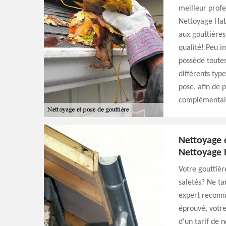
meilleur profe
Nettoyage Habi
aux gouttières
qualité! Peu i
possède toutes
différents typ
pose, afin de p
complémentaire
Nettoyage 
Nettoyage 
Votre gouttièr
saletés? Ne ta
expert reconnu
éprouvé, votre
d'un tarif de 