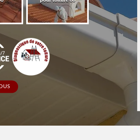
86
pour toiture 86
faîtage et faîtièr
OUS