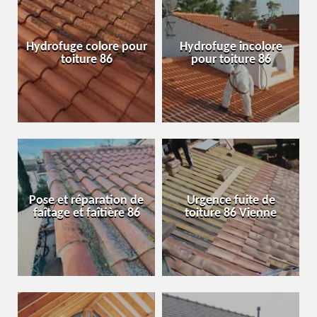
Hydrofuge colore pour
Hydrofuge incolore
toiture 86
pour toiture 86
Pose et réparation de
Urgence fuite de
faîtage et faîtière 86
toiture 86 Vienne