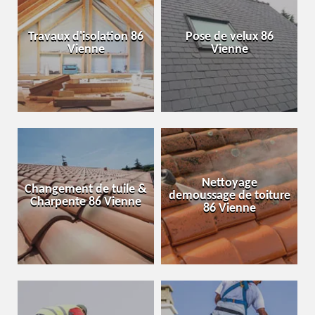
Travaux d'isolation 86
Pose de velux 86
Vienne
Vienne
Nettoyage
Changement de tuile &
demoussage de toiture
Charpente 86 Vienne
86 Vienne