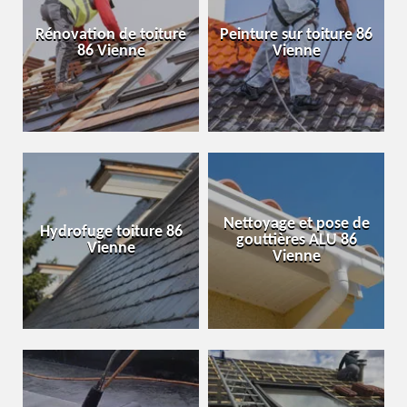
Rénovation de toiture
Peinture sur toiture 86
86 Vienne
Vienne
Nettoyage et pose de
Hydrofuge toiture 86
gouttières ALU 86
Vienne
Vienne