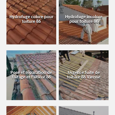
Hydrofuge colore pour
Hydrofuge incolore
toiture 86
pour toiture 86
Pose et réparation de
Urgence fuite de
faîtage et faîtière 86
toiture 86 Vienne