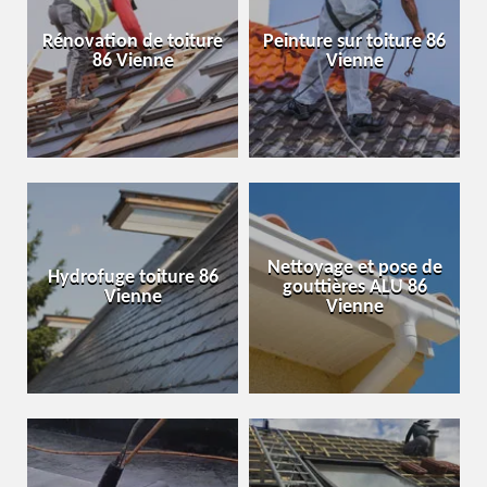
Rénovation de toiture
Peinture sur toiture 86
86 Vienne
Vienne
Nettoyage et pose de
Hydrofuge toiture 86
gouttières ALU 86
Vienne
Vienne