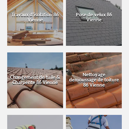
Travaux d'isolation 86
Pose de velux 86
Vienne
Vienne
Nettoyage
Changement de tuile &
demoussage de toiture
Charpente 86 Vienne
86 Vienne