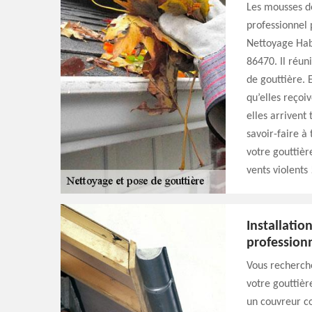
Les mousses dé
professionnel 
Nettoyage Hab
86470. Il réun
de gouttière. 
qu’elles reçoi
elles arrivent
savoir-faire à 
votre gouttière
vents violents 
Installatio
profession
Vous recherche
votre gouttièr
un couvreur c