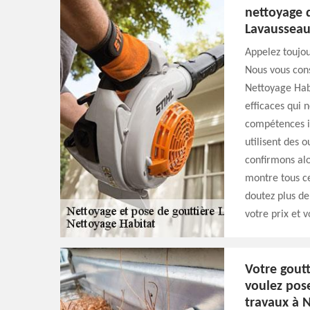
nettoyage 
Lavausseau
Appelez toujou
Nous vous cons
Nettoyage Habi
efficaces qui 
compétences im
utilisent des o
confirmons al
montre tous ce
doutez plus de
votre prix et v
Votre goutt
voulez pos
travaux à 