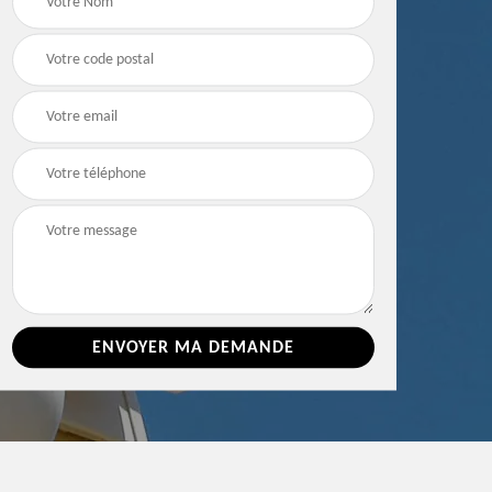
e 86
toiture 86 Vienne
Vienne