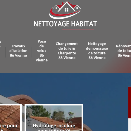
e
Pose
Changement
Nettoyage
e
Travaux
de
Rénovat
de tuile &
demoussage
d'isolation
velux
de toit
Charpente
de toiture
86 Vienne
86
86 Vien
86 Vienne
86 Vienne
Vienne
ore pour
Hydrofuge incolore
Pose et réparatio