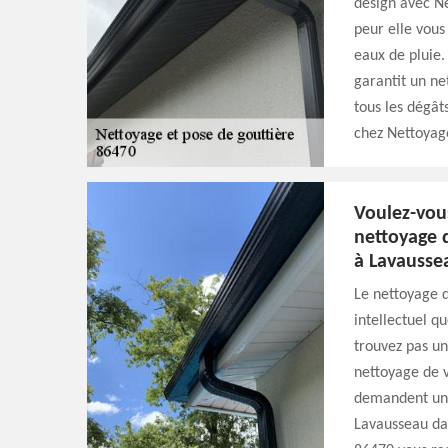
design avec N
peur elle vou
eaux de pluie.
garantit un ne
tous les dégât
chez Nettoyage
Voulez-vous
nettoyage 
à Lavausse
Le nettoyage d
intellectuel q
trouvez pas un
nettoyage de v
demandent une
Lavausseau dan