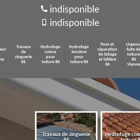
indisponible
indisponible
Pose et
Urgenc
Travaux
Hydrofuge
Hydrofuge
eur
réparation
fuite d
de
colore
incolore
de faîtage
toiture
zinguerie
pour
pour
ne
et faîtière
86
86
toiture 86
toiture 86
86
Vienne
Travaux de zinguerie
Hydrofuge col
 86 Vienne