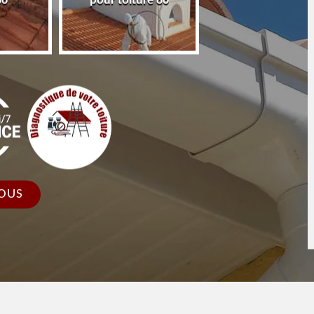
86
pour toiture 86
faîtage et faîtièr
OUS