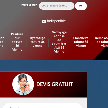
ÊTRE RAPPELÉ
indisponible
Nettoyage
Peinture
et pose
ion
sur
Hydrofuge
Etanchéité
Remplac
de
ure
toiture
toiture 86
toiture 86
de toitu
gouttières
ne
86
Vienne
Vienne
Vien
ALU 86
Vienne
Vienne
DEVIS GRATUIT
n de
Urgence fuite de
Travaux d'isolation 86