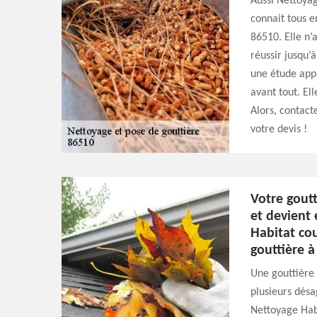
Aussi Nettoyag
connait tous 
86510. Elle n’
réussir jusqu’
une étude appr
avant tout. Ell
Alors, contact
votre devis !
Votre goutt
et devient
Habitat co
gouttière 
Une gouttière
plusieurs désa
Nettoyage Hab