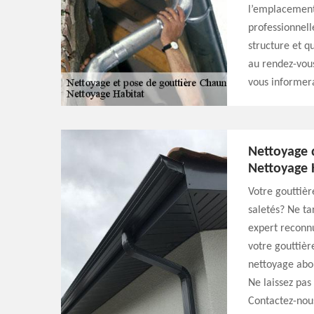
l’emplacement 
professionnell
structure et q
au rendez-vou
vous informera
Nettoyage 
Nettoyage 
Votre gouttièr
saletés? Ne ta
expert reconnu
votre gouttièr
nettoyage abor
Ne laissez pas
Contactez-nous