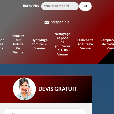
ÊTRE RAPPELÉ
indisponible
Nettoyage
Peinture
et pose
ion
sur
Hydrofuge
Etanchéité
Remplac
de
ure
toiture
toiture 86
toiture 86
de toitu
gouttières
ne
86
Vienne
Vienne
Vien
ALU 86
Vienne
Vienne
DEVIS GRATUIT
n de
Urgence fuite de
Travaux d'isolation 86