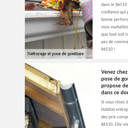
dans le 86510 
confiance qui 
bonne perform
vous souhaitez 
que tout soit 
pas de comman
86510 !
Venez chez
pose de gou
propose de
dans ce do
Si vous rêvez 
Habitat entrep
des prix compé
86510. Elle vo