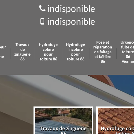
indisponible
indisponible
Pose et
Urgenc
Travaux
Hydrofuge
Hydrofuge
eur
réparation
fuite d
de
colore
incolore
de faîtage
toiture
zinguerie
pour
pour
ne
et faîtière
86
86
toiture 86
toiture 86
86
Vienne
Travaux de zinguerie
Hydrofuge col
 86 Vienne