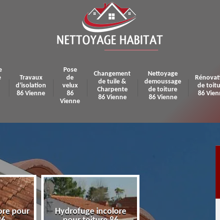
e
Pose
Changement
Nettoyage
e
Travaux
de
Rénovat
de tuile &
demoussage
d'isolation
velux
de toit
Charpente
de toiture
86 Vienne
86
86 Vien
86 Vienne
86 Vienne
Vienne
ore pour
Hydrofuge incolore
Pose et réparatio