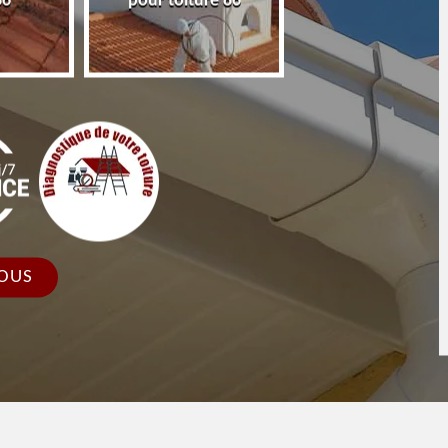
86
pour toiture 86
faîtage et faîtièr
OUS