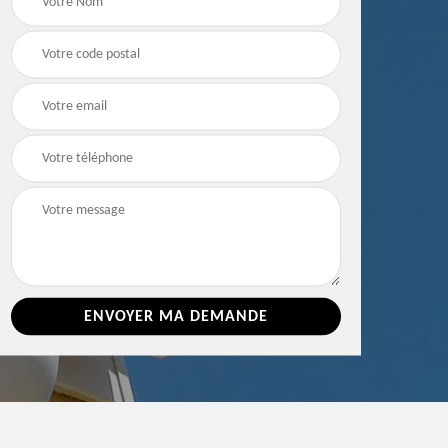
e 86
toiture 86 Vienne
Vienne