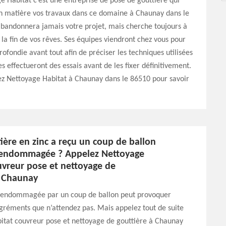
e Habitat c’est une entreprise de pose de gouttière qui
en matière vos travaux dans ce domaine à Chaunay dans le
abandonnera jamais votre projet, mais cherche toujours à
à la fin de vos rêves. Ses équipes viendront chez vous pour
ofondie avant tout afin de préciser les techniques utilisées
es effectueront des essais avant de les fixer définitivement.
ez Nettoyage Habitat à Chaunay dans le 86510 pour savoir
ière en zinc a reçu un coup de ballon
 endommagée ? Appelez Nettoyage
uvreur pose et nettoyage de
à Chaunay
 endommagée par un coup de ballon peut provoquer
gréments que n’attendez pas. Mais appelez tout de suite
itat couvreur pose et nettoyage de gouttière à Chaunay