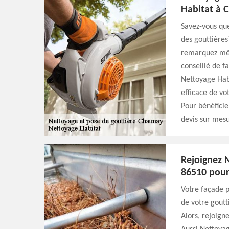
Habitat à 
Savez-vous que
des gouttières
remarquez même
conseillé de f
Nettoyage Habi
efficace de vo
Pour bénéficie
devis sur mesu
Rejoignez 
86510 pour 
Votre façade p
de votre goutt
Alors, rejoign