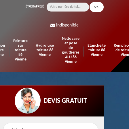
ÊTRE RAPPELÉ
indisponible
Nettoyage
Peinture
et pose
ion
sur
Hydrofuge
Etanchéité
Remplac
de
ure
toiture
toiture 86
toiture 86
de toitu
gouttières
ne
86
Vienne
Vienne
Vien
ALU 86
Vienne
Vienne
DEVIS GRATUIT
n de
Urgence fuite de
Travaux d'isolation 86