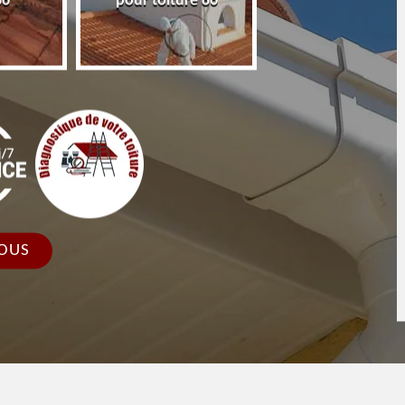
86
pour toiture 86
faîtage et faîtièr
OUS