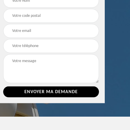
e 86
toiture 86 Vienne
Vienne