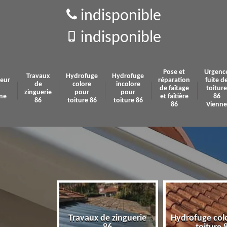
indisponible
indisponible
Pose et
Urgenc
Travaux
Hydrofuge
Hydrofuge
eur
réparation
fuite d
de
colore
incolore
de faîtage
toiture
zinguerie
pour
pour
ne
et faîtière
86
86
toiture 86
toiture 86
86
Vienne
Travaux de zinguerie
Hydrofuge col
 86 Vienne