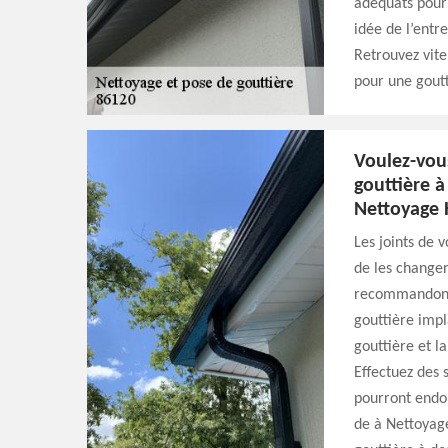
adéquats pour 
idée de l’entr
Retrouvez vite
pour une goutti
Voulez-vou
gouttière à
Nettoyage 
Les joints de 
de les changer
recommandons 
gouttière impl
gouttière et l
Effectuez des 
pourront endo
de à Nettoyag