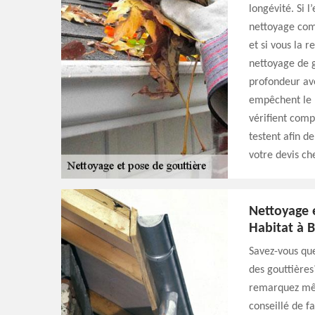
longévité. Si 
nettoyage comp
et si vous la 
nettoyage de g
profondeur ave
empêchent le b
vérifient comp
testent afin d
votre devis ch
Nettoyage 
Habitat à 
Savez-vous que
des gouttières
remarquez même
conseillé de f