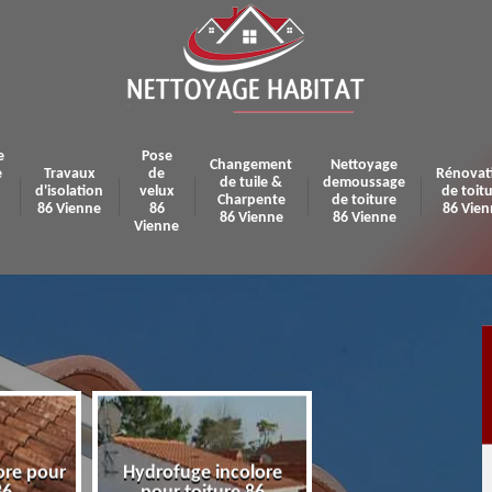
e
Pose
Changement
Nettoyage
e
Travaux
de
Rénovat
de tuile &
demoussage
d'isolation
velux
de toit
Charpente
de toiture
86 Vienne
86
86 Vien
86 Vienne
86 Vienne
Vienne
ore pour
Hydrofuge incolore
Pose et réparatio