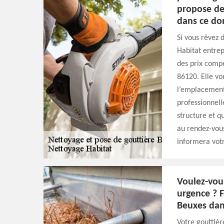
propose de
dans ce do
Si vous rêvez 
Habitat entrep
des prix compé
86120. Elle vo
l’emplacement 
professionnell
structure et q
au rendez-vous
informera votr
Voulez-vous
urgence ? F
Beuxes dan
Votre gouttièr