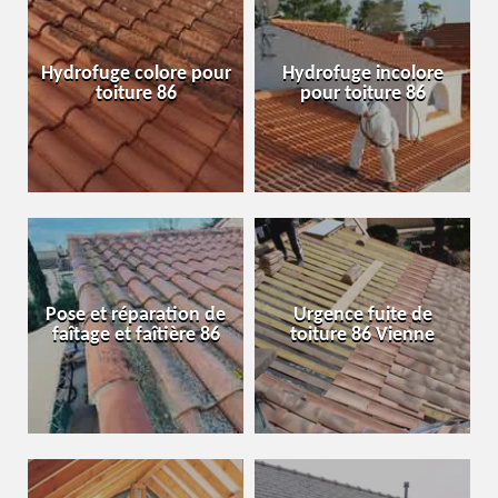
Hydrofuge colore pour
Hydrofuge incolore
toiture 86
pour toiture 86
Pose et réparation de
Urgence fuite de
faîtage et faîtière 86
toiture 86 Vienne