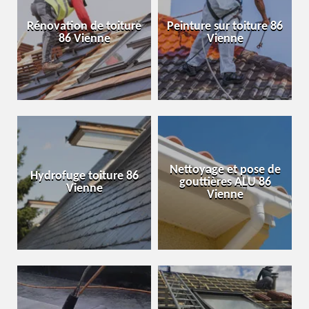
Rénovation de toiture
Peinture sur toiture 86
86 Vienne
Vienne
Nettoyage et pose de
Hydrofuge toiture 86
gouttières ALU 86
Vienne
Vienne