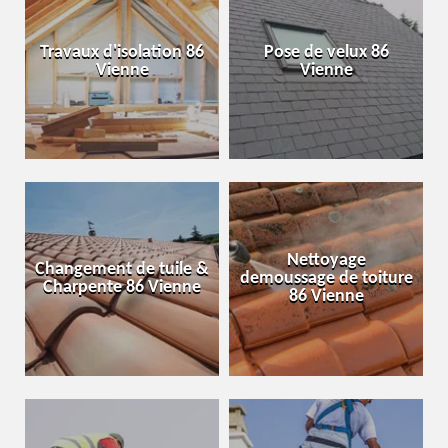
Travaux d'isolation 86
Pose de velux 86
Vienne
Vienne
Nettoyage
Changement de tuile &
demoussage de toiture
Charpente 86 Vienne
86 Vienne