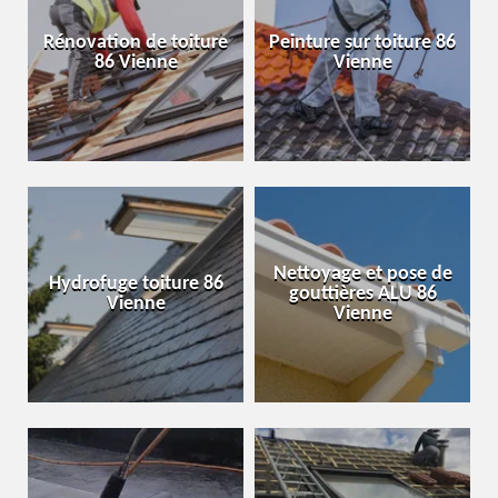
Rénovation de toiture
Peinture sur toiture 86
86 Vienne
Vienne
Nettoyage et pose de
Hydrofuge toiture 86
gouttières ALU 86
Vienne
Vienne