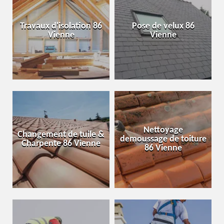
Travaux d'isolation 86
Pose de velux 86
Vienne
Vienne
Nettoyage
Changement de tuile &
demoussage de toiture
Charpente 86 Vienne
86 Vienne