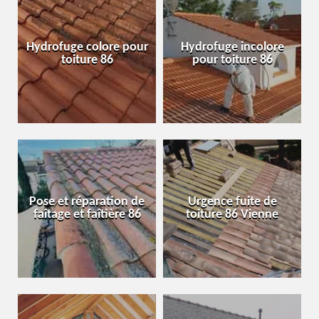
Hydrofuge colore pour
Hydrofuge incolore
toiture 86
pour toiture 86
Pose et réparation de
Urgence fuite de
faîtage et faîtière 86
toiture 86 Vienne