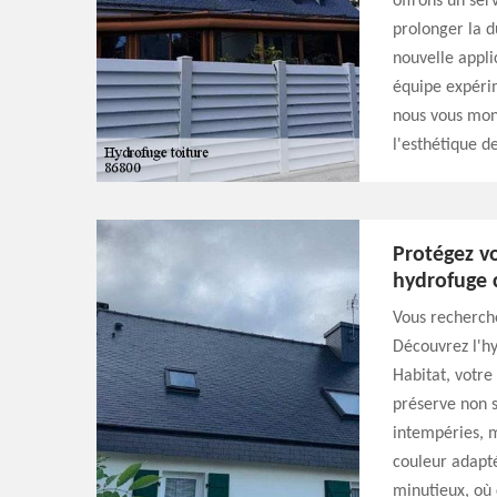
offrons un ser
prolonger la d
nouvelle appli
équipe expérim
nous vous mon
l'esthétique d
Protégez vo
hydrofuge c
Vous recherche
Découvrez l'h
Habitat, votre
préserve non s
intempéries, m
couleur adapté
minutieux, où 