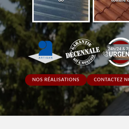
86
toiture 86
pour toitu
NOS RÉALISATIONS
CONTACTEZ N