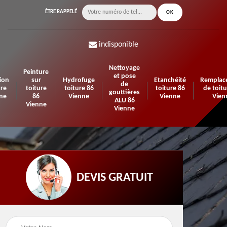
ÊTRE RAPPELÉ
indisponible
Nettoyage
Peinture
et pose
ion
sur
Hydrofuge
Etanchéité
Remplac
de
ure
toiture
toiture 86
toiture 86
de toitu
gouttières
ne
86
Vienne
Vienne
Vien
ALU 86
Vienne
Vienne
DEVIS GRATUIT
de
Travaux d'isolation 86
Pose de velux 86