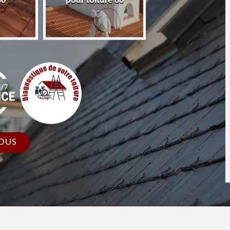
re 86
faîtage et faîtière 86
toiture 86 Vien
OUS