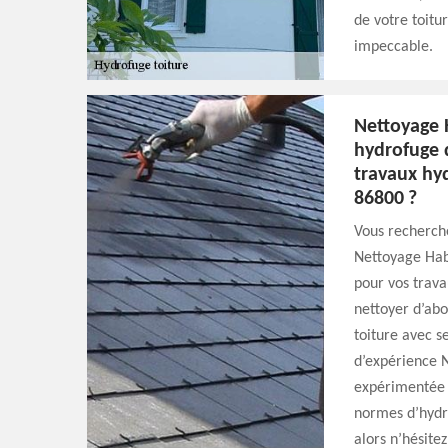
de votre toitu
impeccable.
Nettoyage H
hydrofuge 
travaux hyd
86800 ?
Vous recherche
Nettoyage Habi
pour vos trava
nettoyer d’abo
toiture avec s
d’expérience N
expérimentée 
normes d’hydro
alors n’hésite