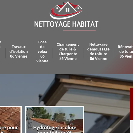
e
Pose
Changement
Nettoyage
e
Travaux
de
Rénovat
de tuile &
demoussage
d'isolation
velux
de toit
Charpente
de toiture
86 Vienne
86
86 Vien
86 Vienne
86 Vienne
Vienne
colore
Pose et réparation de
Urgence fuite 