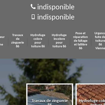
indisponible
indisponible
Pose et
Urgenc
Travaux
Hydrofuge
Hydrofuge
eur
réparation
fuite d
de
colore
incolore
de faîtage
toiture
zinguerie
pour
pour
ne
et faîtière
86
86
toiture 86
toiture 86
86
Vienne
e zinguerie
Hydrofuge colore pour
Hydrofuge in